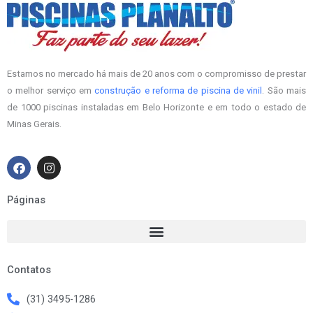
Estamos no mercado há mais de 20 anos com o compromisso de prestar
o melhor serviço em
construção e reforma de piscina de vinil
. São mais
de 1000 piscinas instaladas em Belo Horizonte e em todo o estado de
Minas Gerais.
F
I
a
n
c
s
e
t
Páginas
b
a
o
g
o
r
k
a
m
Contatos
(31) 3495-1286