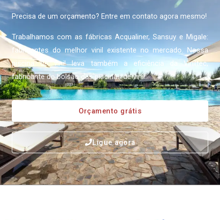
Precisa de um orçamento? Entre em contato agora mesmo!
Trabalhamos com as fábricas Acqualiner, Sansuy e Migale:
fabricantes do melhor vinil existente no mercado. Nossa
piscina de vinil leva também a eficiência da Viniltec,
fabricante do bolsão das piscinas de vinil.
Orçamento grátis
Ligue agora