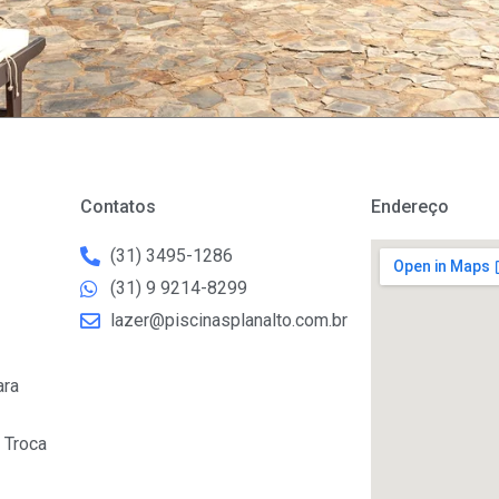
Contatos
Endereço
(31) 3495-1286
(31) 9 9214-8299
lazer@piscinasplanalto.com.br
ara
 Troca