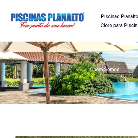
Ir
para
Piscinas Planalto
o
Cloro para Piscin
conteúdo
Quem Somos