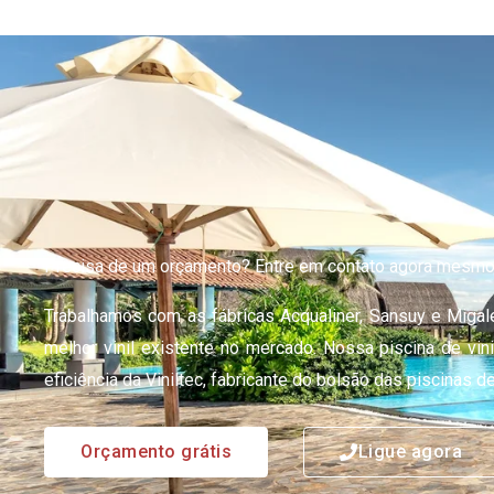
Precisa de um orçamento? Entre em contato agora mesmo
Trabalhamos com as fábricas Acqualiner, Sansuy e Migale
melhor vinil existente no mercado. Nossa piscina de vin
eficiência da Viniltec, fabricante do bolsão das piscinas de 
Orçamento grátis
Ligue agora