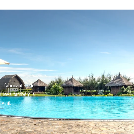
!
: fabricantes do
il leva também a
vinil.