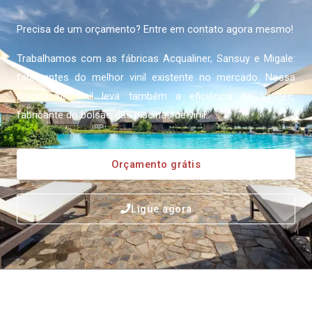
Precisa de um orçamento? Entre em contato agora mesmo!
Trabalhamos com as fábricas Acqualiner, Sansuy e Migale:
fabricantes do melhor vinil existente no mercado. Nossa
piscina de vinil leva também a eficiência da Viniltec,
fabricante do bolsão das piscinas de vinil.
Orçamento grátis
Ligue agora