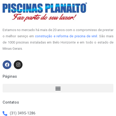
Estamos no mercado há mais de 20 anos com o compromisso de prestar
o melhor serviço em
construção e reforma de piscina de vinil
. São mais
de 1000 piscinas instaladas em Belo Horizonte e em todo o estado de
Minas Gerais.
F
I
a
n
c
s
e
t
Páginas
b
a
o
g
o
r
k
a
m
Contatos
(31) 3495-1286