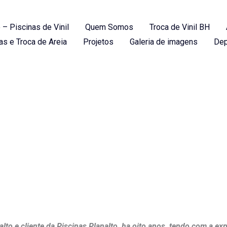
 – Piscinas de Vinil
Quem Somos
Troca de Vinil BH
as e Troca de Areia
Projetos
Galeria de imagens
Dep
TIL
to e cliente da Piscinas Planalto, ha oito anos, tendo com a exp