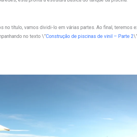
no título, vamos dividi-lo em várias partes. Ao final, teremos ex
mpanhando no texto \”
Construção de piscinas de vinil – Parte 2
\”