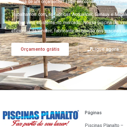
Precisa de um orçamento? Entre em contato agora mesmo
Trabalhamos com as fábricas Acqualiner, Sansuy e Migale
melhor vinil existente no mercado. Nossa piscina de vin
eficiência da Viniltec, fabricante do bolsão das piscinas de 
Orçamento grátis
Ligue agora
Páginas
Piscinas Planalto –