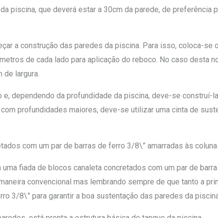
da piscina, que deverá estar a 30cm da parede, de preferência
çar a construção das paredes da piscina. Para isso, coloca-se 
ímetros de cada lado para aplicação do reboco. No caso desta n
de largura.
, dependendo da profundidade da piscina, deve-se construí-la 
as com profundidades maiores, deve-se utilizar uma cinta de sus
retados com um par de barras de ferro 3/8\” amarradas às coluna
ma fiada de blocos canaleta concretados com um par de barras 
maneira convencional mas lembrando sempre de que tanto a prime
ro 3/8\” para garantir a boa sustentação das paredes da piscina
aredes, está pronta a estrutura básica do tanque da piscina.