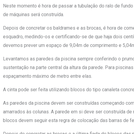
Neste momento é hora de passar a tubulação do ralo de fundo 
de máquinas será construída.
Depois de concretar os baldrames e as brocas, é hora de come
esquadro, medindo-os e certificando-se de que haja dois cent
devemos prever um espaço de 9,04m de comprimento e 5,04m 
Levantamos as paredes da piscina sempre conferindo o prumo e
sustentação na parte central da altura da parede. Para piscin
espaçamento máximo de metro entre elas.
A cinta pode ser feita utilizando blocos do tipo canaleta conc
As paredes da piscina devem ser construídas começando com u
amarrados às colunas. A parede em si deve ser construída de 
blocos devem seguir esta regra de colocação das barras de fer
Depois de concretar as brocas e a última fiada de blocos das p