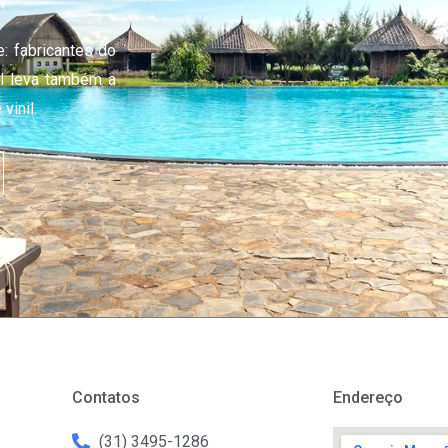
!
: fabricantes do
il leva também a
vinil.
Contatos
Endereço
(31) 3495-1286