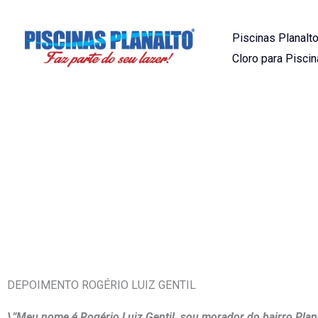
Ir
para
Piscinas Planalto
o
Cloro para Piscin
conteúdo
DEPOIMENTO ROGÉRIO LUIZ GEN
DEPOIMENTO ROGÉRIO LUIZ GENTIL
\”Meu nome é Rogério Luiz Gentil, sou morador do bairro Planal