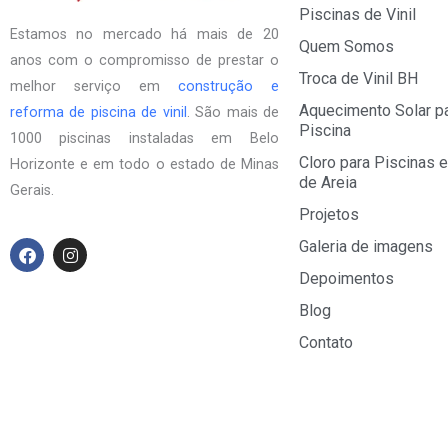
Piscinas de Vinil
Estamos no mercado há mais de 20
Quem Somos
anos com o compromisso de prestar o
Troca de Vinil BH
melhor serviço em
construção e
Aquecimento Solar p
reforma de piscina de vinil
. São mais de
Piscina
1000 piscinas instaladas em Belo
Cloro para Piscinas e
Horizonte e em todo o estado de Minas
de Areia
Gerais.
Projetos
F
I
Galeria de imagens
a
n
Depoimentos
c
s
e
t
Blog
b
a
o
g
Contato
o
r
k
a
m