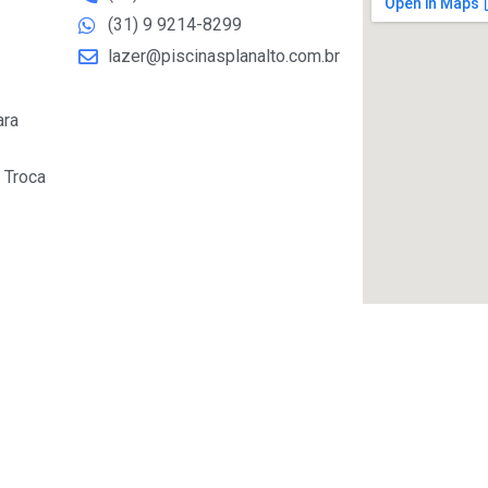
(31) 9 9214-8299
lazer@piscinasplanalto.com.br
ara
 Troca