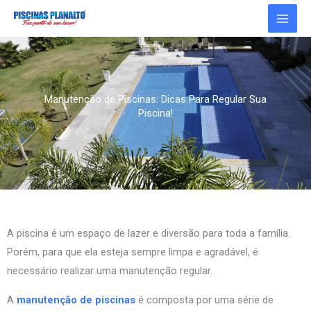
Ir
para
o
conteúdo
Manutenção de Piscinas: Dicas Para Regular Sua
Piscina!
A piscina é um espaço de lazer e diversão para toda a família.
Porém, para que ela esteja sempre limpa e agradável, é
necessário realizar uma manutenção regular.
A
manutenção de piscinas
é composta por uma série de