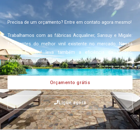
Precisa de um orçamento? Entre em contato agora mesmo!
Trabalhamos com as fábricas Acqualiner, Sansuy e Migale:
fabricantes do melhor vinil existente no mercado. Nossa
piscina de vinil leva também a eficiência da Viniltec,
fabricante do bolsão das piscinas de vinil.
Orçamento grátis
Ligue agora