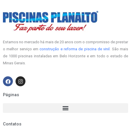
Estamos no mercado há mais de 20 anos com o compromisso de prestar
o melhor serviço em
construção e reforma de piscina de vinil
. São mais
de 1000 piscinas instaladas em Belo Horizonte e em todo o estado de
Minas Gerais.
F
I
a
n
c
s
e
t
Páginas
b
a
o
g
o
r
k
a
m
Contatos