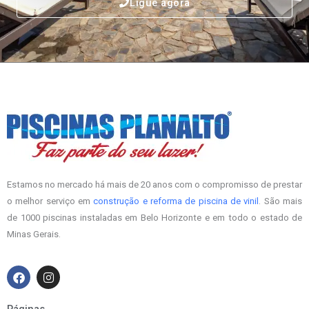
Ligue agora
Estamos no mercado há mais de 20 anos com o compromisso de prestar
o melhor serviço em
construção e reforma de piscina de vinil
. São mais
de 1000 piscinas instaladas em Belo Horizonte e em todo o estado de
Minas Gerais.
F
I
a
n
c
s
e
t
Páginas