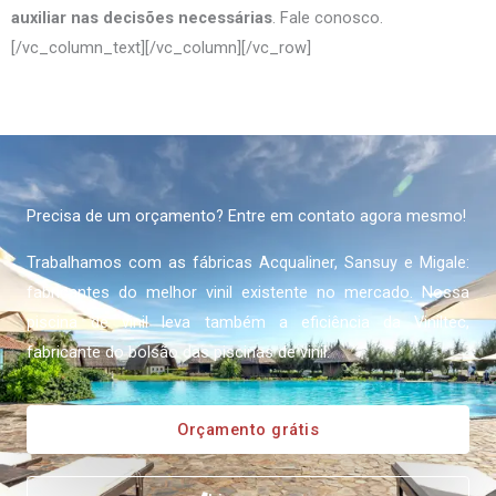
auxiliar nas decisões necessárias
. Fale conosco.
[/vc_column_text][/vc_column][/vc_row]
Precisa de um orçamento? Entre em contato agora mesmo!
Trabalhamos com as fábricas Acqualiner, Sansuy e Migale:
fabricantes do melhor vinil existente no mercado. Nossa
piscina de vinil leva também a eficiência da Viniltec,
fabricante do bolsão das piscinas de vinil.
Orçamento grátis