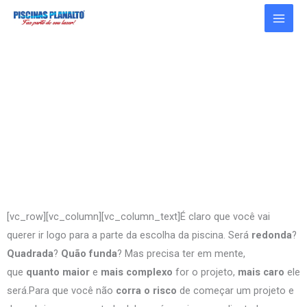
Ir
para
o
conteúdo
Piscina de Vinil, por onde começar?
[vc_row][vc_column][vc_column_text]É claro que você vai
querer ir logo para a parte da escolha da piscina. Será
redonda
?
Quadrada
?
Quão funda
? Mas precisa ter em mente,
que
quanto maior
e
mais complexo
for o projeto,
mais caro
ele
será.Para que você não
corra o risco
de começar um projeto e