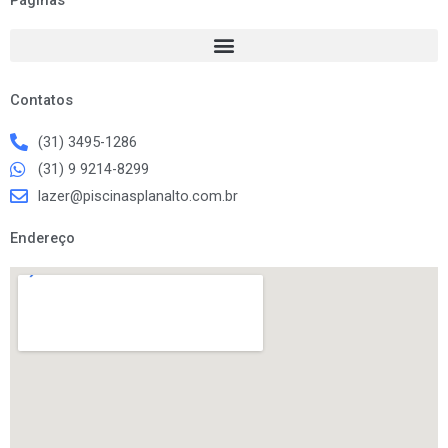
b
a
o
g
o
r
k
a
m
Contatos
(31) 3495-1286
(31) 9 9214-8299
lazer@piscinasplanalto.com.br
Endereço