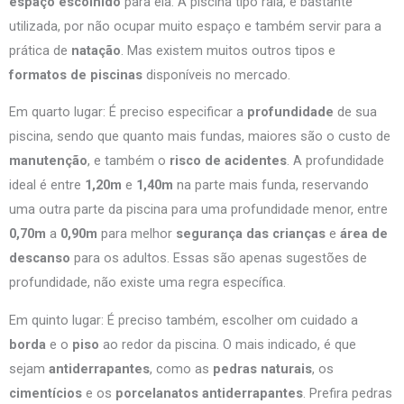
espaço escolhido
para ela. A piscina tipo raia, é bastante
utilizada, por não ocupar muito espaço e também servir para a
prática de
natação
. Mas existem muitos outros tipos e
formatos de piscinas
disponíveis no mercado.
Em quarto lugar: É preciso especificar a
profundidade
de sua
piscina, sendo que quanto mais fundas, maiores são o custo de
manutenção
, e também o
risco de acidentes
. A profundidade
ideal é entre
1,20m
e
1,40m
na parte mais funda, reservando
uma outra parte da piscina para uma profundidade menor, entre
0,70m
a
0,90m
para melhor
segurança das crianças
e
área de
descanso
para os adultos. Essas são apenas sugestões de
profundidade, não existe uma regra específica.
Em quinto lugar: É preciso também, escolher om cuidado a
borda
e o
piso
ao redor da piscina. O mais indicado, é que
sejam
antiderrapantes
, como as
pedras naturais
, os
cimentícios
e os
porcelanatos antiderrapantes
. Prefira pedras