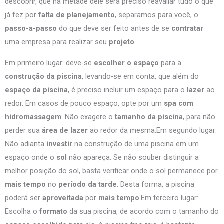
descobrir, que na metade dele será preciso reavaliar tudo o que
já fez por
falta de planejamento
, separamos para você, o
passo-a-passo
do que deve ser feito antes de se
contratar
uma empresa para realizar seu
projeto
.
Em primeiro lugar: deve-se
escolher
o espaço
para a
construção da piscina
, levando-se em conta, que além do
espaço da piscina
, é preciso incluir um espaço para o
lazer
ao
redor. Em casos de pouco espaço, opte por um
spa com
hidromassagem
. Não exagere o
tamanho da piscina
, para não
perder sua
área de lazer
ao redor da mesma.Em segundo lugar:
Não adianta
investir
na construção de uma piscina em um
espaço onde o
sol
não apareça. Se não souber distinguir a
melhor posição do sol, basta verificar onde o sol permanece por
mais tempo
no
período da tarde
. Desta forma, a piscina
poderá ser
aproveitada
por
mais tempo
.Em terceiro lugar:
Escolha o
formato
da sua piscina, de acordo com o tamanho do