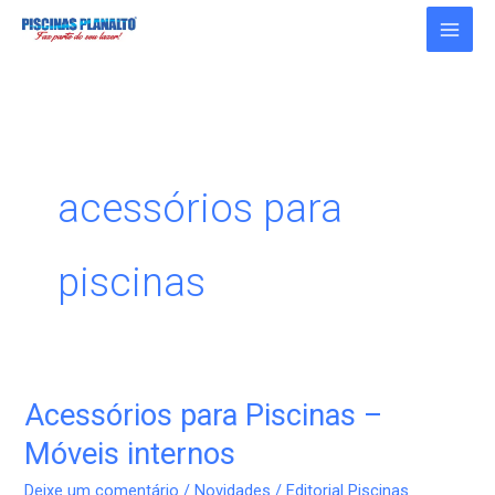
Ir
para
o
conteúdo
acessórios para
piscinas
Acessórios para Piscinas –
Acessórios
para
Móveis internos
Piscinas
Deixe um comentário
/
Novidades
/
Editorial Piscinas