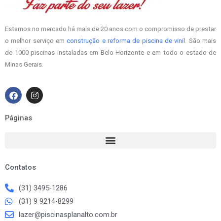
Estamos no mercado há mais de 20 anos com o compromisso de prestar
o melhor serviço em
construção e reforma de piscina de vinil
. São mais
de 1000 piscinas instaladas em Belo Horizonte e em todo o estado de
Minas Gerais.
F
I
a
n
c
s
e
t
Páginas
b
a
o
g
o
r
k
a
m
Contatos
(31) 3495-1286
(31) 9 9214-8299
lazer@piscinasplanalto.com.br