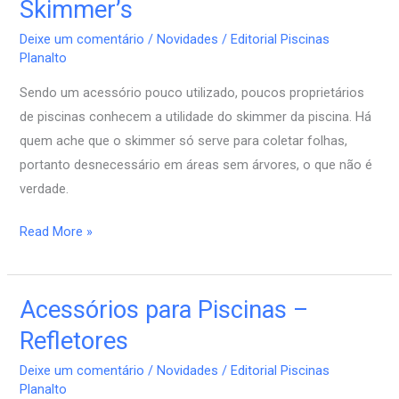
Skimmer’s
Piscinas
Deixe um comentário
/
Novidades
/
Editorial Piscinas
–
Planalto
Skimmer’s
Sendo um acessório pouco utilizado, poucos proprietários
de piscinas conhecem a utilidade do skimmer da piscina. Há
quem ache que o skimmer só serve para coletar folhas,
portanto desnecessário em áreas sem árvores, o que não é
verdade.
Read More »
Acessórios para Piscinas –
Acessórios
para
Refletores
Piscinas
Deixe um comentário
/
Novidades
/
Editorial Piscinas
–
Planalto