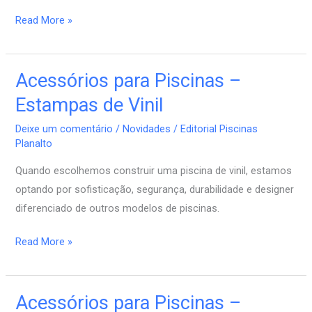
Read More »
Acessórios para Piscinas –
Acessórios
para
Estampas de Vinil
Piscinas
Deixe um comentário
/
Novidades
/
Editorial Piscinas
–
Planalto
Estampas
Quando escolhemos construir uma piscina de vinil, estamos
de
optando por sofisticação, segurança, durabilidade e designer
Vinil
diferenciado de outros modelos de piscinas.
Read More »
Acessórios para Piscinas –
Acessórios