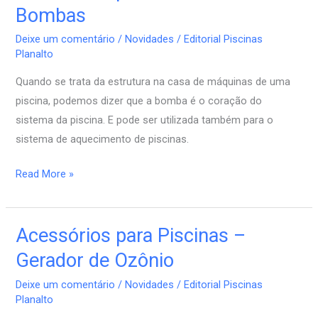
para
Bombas
Piscinas
Deixe um comentário
/
Novidades
/
Editorial Piscinas
–
Planalto
Bombas
Quando se trata da estrutura na casa de máquinas de uma
piscina, podemos dizer que a bomba é o coração do
sistema da piscina. E pode ser utilizada também para o
sistema de aquecimento de piscinas.
Read More »
Acessórios para Piscinas –
Acessórios
para
Gerador de Ozônio
Piscinas
Deixe um comentário
/
Novidades
/
Editorial Piscinas
–
Planalto
Gerador