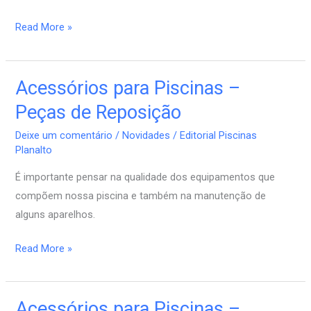
Read More »
Acessórios para Piscinas –
Acessórios
para
Peças de Reposição
Piscinas
Deixe um comentário
/
Novidades
/
Editorial Piscinas
–
Planalto
Peças
É importante pensar na qualidade dos equipamentos que
de
compõem nossa piscina e também na manutenção de
Reposição
alguns aparelhos.
Read More »
Acessórios para Piscinas –
Acessórios