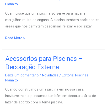
–
Planalto
Móveis
Quem disse que uma piscina só serve para nadar e
internos
mergulhar, muito se engana. A piscina também pode conter
áreas que nos permitem descansar, relaxar e socializar.
Read More »
Acessórios para Piscinas –
Acessórios
para
Decoração Externa
Piscinas
Deixe um comentário
/
Novidades
/
Editorial Piscinas
–
Planalto
Decoração
Quando construímos uma piscina em nossa casa,
Externa
inevitavelmente pensamos também em decorar a área de
lazer de acordo com o tema piscina.