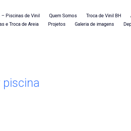
 – Piscinas de Vinil
Quem Somos
Troca de Vinil BH
as e Troca de Areia
Projetos
Galeria de imagens
Dep
 piscina