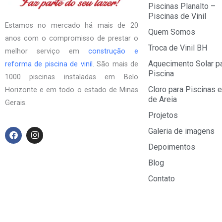
Piscinas Planalto –
Piscinas de Vinil
Estamos no mercado há mais de 20
Quem Somos
anos com o compromisso de prestar o
Troca de Vinil BH
melhor serviço em
construção e
Aquecimento Solar p
reforma de piscina de vinil
. São mais de
Piscina
1000 piscinas instaladas em Belo
Cloro para Piscinas e
Horizonte e em todo o estado de Minas
de Areia
Gerais.
Projetos
F
I
Galeria de imagens
a
n
Depoimentos
c
s
e
t
Blog
b
a
o
g
Contato
o
r
k
a
m