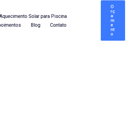
O
rç
a
Aquecimento Solar para Piscina
m
oimentos
Blog
Contato
e
nt
o