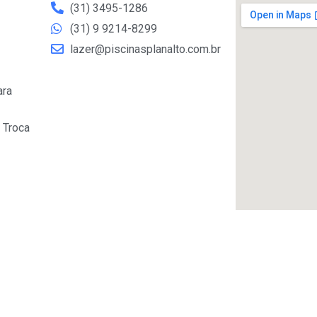
(31) 3495-1286
(31) 9 9214-8299
lazer@piscinasplanalto.com.br
ara
 Troca