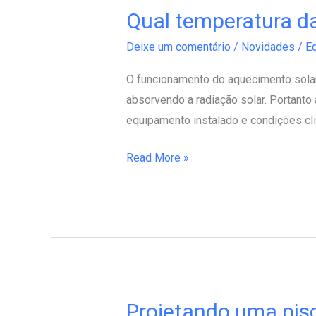
Qual temperatura d
Qual
temperatura
Deixe um comentário
/
Novidades
/
Ed
da
água
O funcionamento do aquecimento solar 
com
absorvendo a radiação solar. Portanto
aquecimento
equipamento instalado e condições cli
solar
Read More »
Projetando uma pis
Projetando