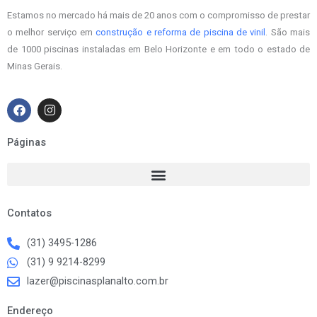
Estamos no mercado há mais de 20 anos com o compromisso de prestar
o melhor serviço em
construção e reforma de piscina de vinil
. São mais
de 1000 piscinas instaladas em Belo Horizonte e em todo o estado de
Minas Gerais.
F
I
a
n
c
s
e
t
Páginas
b
a
o
g
o
r
k
a
m
Contatos
(31) 3495-1286
(31) 9 9214-8299
lazer@piscinasplanalto.com.br
Endereço