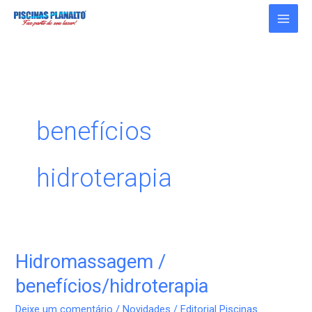
Ir
para
o
conteúdo
benefícios
hidroterapia
Hidromassagem /
Hidromassagem
/
benefícios/hidroterapia
benefícios/hidroterapia
Deixe um comentário
/
Novidades
/
Editorial Piscinas