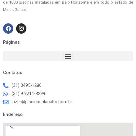
de 1000 piscinas instaladas em Belo Horizonte e em todo o estado de
Minas Gerais.
F
I
a
n
c
s
e
t
Páginas
b
a
o
g
o
r
k
a
m
Contatos
(31) 3495-1286
(31) 9 9214-8299
lazer@piscinasplanalto.com.br
Endereço