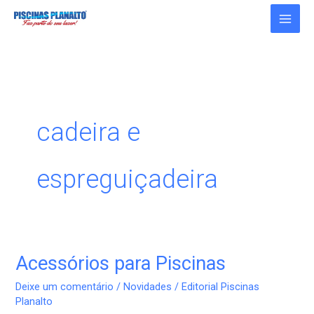
Ir
para
o
conteúdo
cadeira e
espreguiçadeira
Acessórios para Piscinas
Acessórios
para
Deixe um comentário
/
Novidades
/
Editorial Piscinas
Piscinas
Planalto