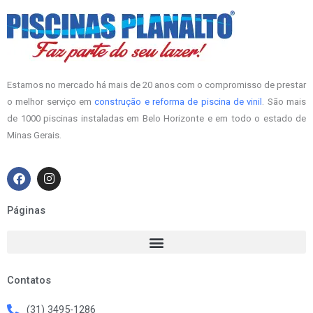
Estamos no mercado há mais de 20 anos com o compromisso de prestar
o melhor serviço em
construção e reforma de piscina de vinil
. São mais
de 1000 piscinas instaladas em Belo Horizonte e em todo o estado de
Minas Gerais.
F
I
a
n
c
s
e
t
Páginas
b
a
o
g
o
r
k
a
m
Contatos
(31) 3495-1286