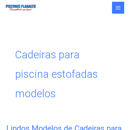
Ir
para
o
conteúdo
Cadeiras para
piscina estofadas
modelos
Lindos Modelos de Cadeiras para
Lindos