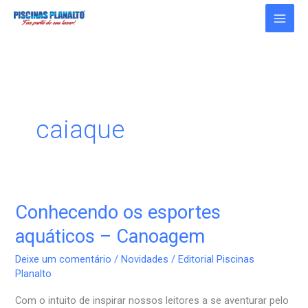
Ir
para
o
conteúdo
caiaque
Conhecendo os esportes
Conhecendo
os
aquáticos – Canoagem
esportes
Deixe um comentário
/
Novidades
/
Editorial Piscinas
aquáticos
Planalto
–
Com o intuito de inspirar nossos leitores a se aventurar pelo
Canoagem