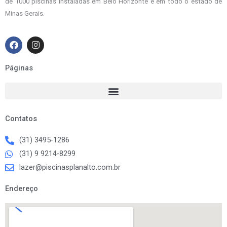
de 1000 piscinas instaladas em Belo Horizonte e em todo o estado de
Minas Gerais.
F
I
a
n
c
s
e
t
Páginas
b
a
o
g
o
r
k
a
m
Contatos
(31) 3495-1286
(31) 9 9214-8299
lazer@piscinasplanalto.com.br
Endereço