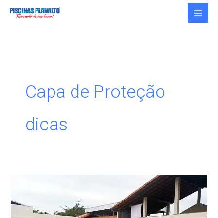
Ir
para
o
conteúdo
Capa de Proteção
dicas
Capa
de
Proteção: