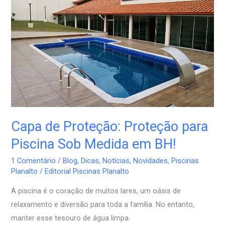
Proteção
para
Piscina
Sob
Medida
em
BH!
Capa de Proteção: Proteção para
Piscina Sob Medida em BH!
1 Comentário
/
Blog
,
Dicas
,
Notícias
,
Novidades
,
Piscinas
Planalto
/
Editorial Piscinas Planalto
A piscina é o coração de muitos lares, um oásis de
relaxamento e diversão para toda a família. No entanto,
manter esse tesouro de água limpa.