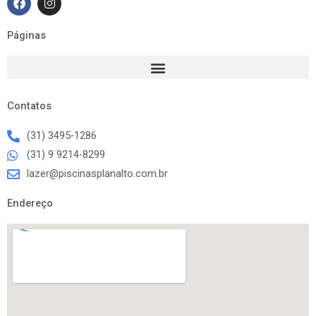
a
n
c
s
e
t
Páginas
b
a
o
g
o
r
k
a
m
Contatos
(31) 3495-1286
(31) 9 9214-8299
lazer@piscinasplanalto.com.br
Endereço