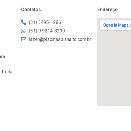
Contatos
Endereço
(31) 3495-1286
(31) 9 9214-8299
lazer@piscinasplanalto.com.br
ara
 Troca