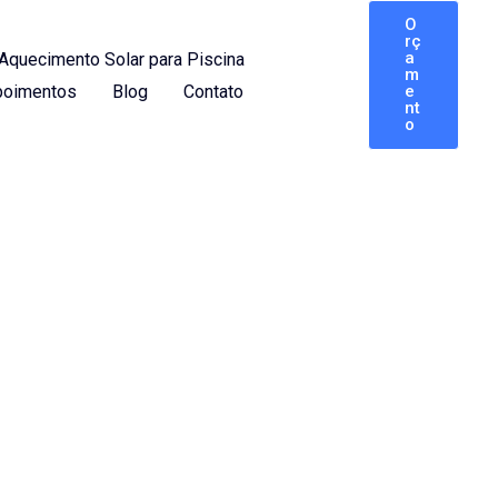
O
rç
a
Aquecimento Solar para Piscina
m
oimentos
Blog
Contato
e
nt
o