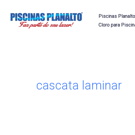
Ir
para
Piscinas Planalto
o
Cloro para Piscin
conteúdo
cascata laminar