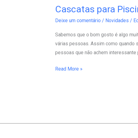
Cascatas para Pisc
Cascatas
para
Deixe um comentário
/
Novidades
/
Ed
Piscinas
Sabemos que o bom gosto é algo muit
várias pessoas. Assim como quando se 
pessoas que não achem interessante p
Read More »