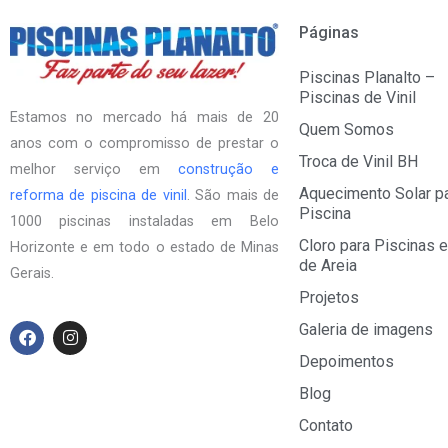
Páginas
Piscinas Planalto –
Piscinas de Vinil
Estamos no mercado há mais de 20
Quem Somos
anos com o compromisso de prestar o
Troca de Vinil BH
melhor serviço em
construção e
Aquecimento Solar p
reforma de piscina de vinil
. São mais de
Piscina
1000 piscinas instaladas em Belo
Cloro para Piscinas e
Horizonte e em todo o estado de Minas
de Areia
Gerais.
Projetos
F
I
Galeria de imagens
a
n
Depoimentos
c
s
e
t
Blog
b
a
o
g
Contato
o
r
k
a