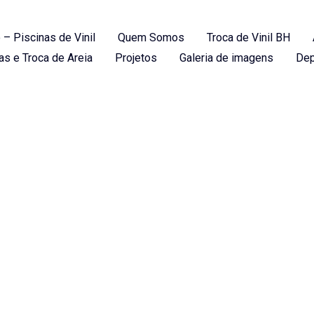
 – Piscinas de Vinil
Quem Somos
Troca de Vinil BH
as e Troca de Areia
Projetos
Galeria de imagens
Dep