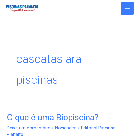
Ir
para
o
conteúdo
cascatas ara
piscinas
O que é uma Biopiscina?
O
que
Deixe um comentário
/
Novidades
/
Editorial Piscinas
é
Planalto