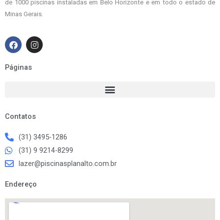
de 1000 piscinas instaladas em Belo Horizonte e em todo o estado de
Minas Gerais.
F
I
a
n
c
s
e
t
Páginas
b
a
o
g
o
r
k
a
m
Contatos
(31) 3495-1286
(31) 9 9214-8299
lazer@piscinasplanalto.com.br
Endereço