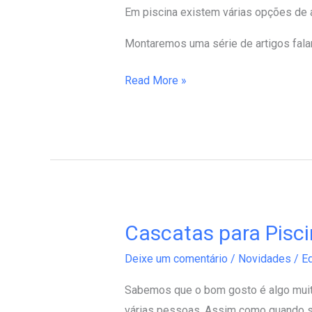
–
Em piscina existem várias opções de a
Cascatas
Montaremos uma série de artigos fala
Read More »
Cascatas para Pisc
Cascatas
para
Deixe um comentário
/
Novidades
/
Ed
Piscinas
Sabemos que o bom gosto é algo muit
várias pessoas. Assim como quando se 