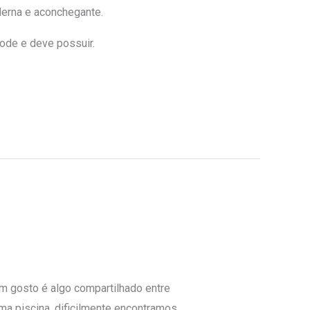
derna e aconchegante.
ode e deve possuir.
 gosto é algo compartilhado entre
ma piscina, dificilmente encontramos