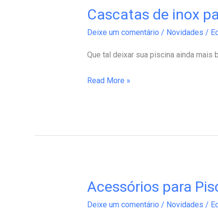
Cascatas de inox pa
Cascatas
de
Deixe um comentário
/
Novidades
/
Ed
inox
para
Que tal deixar sua piscina ainda mais 
piscinas
Read More »
Acessórios para Pis
Acessórios
para
Deixe um comentário
/
Novidades
/
Ed
Piscinas