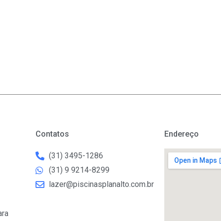
Contatos
Endereço
(31) 3495-1286
(31) 9 9214-8299
lazer@piscinasplanalto.com.br
ara