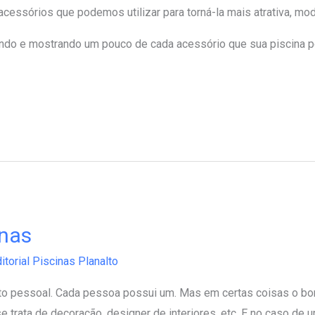
cessórios que podemos utilizar para torná-la mais atrativa, mo
ndo e mostrando um pouco de cada acessório que sua piscina p
inas
itorial Piscinas Planalto
o pessoal. Cada pessoa possui um. Mas em certas coisas o bom
trata de decoração, designer de interiores, etc. E no caso de u