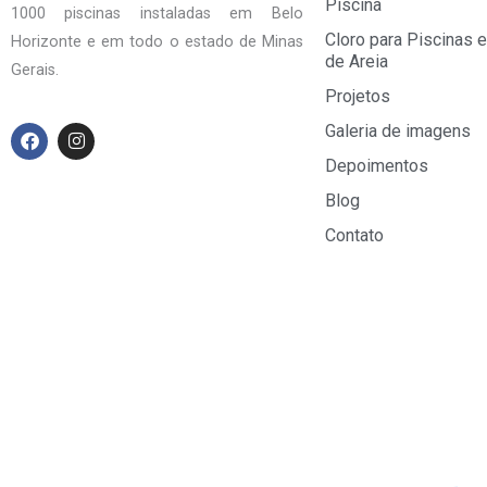
Piscina
1000 piscinas instaladas em Belo
Cloro para Piscinas e
Horizonte e em todo o estado de Minas
de Areia
Gerais.
Projetos
F
I
Galeria de imagens
a
n
Depoimentos
c
s
e
t
Blog
b
a
o
g
Contato
o
r
k
a
m