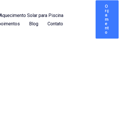
O
rç
a
Aquecimento Solar para Piscina
m
oimentos
Blog
Contato
e
nt
o