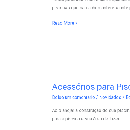
pessoas que não achem interessante p
Read More »
Acessórios para Pis
Acessórios
para
Deixe um comentário
/
Novidades
/
Ed
Piscinas
Ao planejar a construção de sua pisc
para a piscina e sua área de lazer.