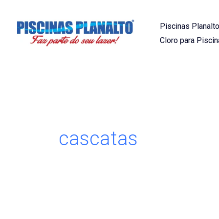
Ir
para
Piscinas Planalto
o
Cloro para Piscin
conteúdo
cascatas