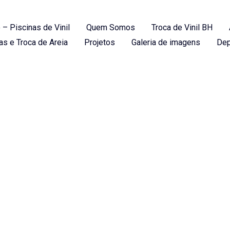
 – Piscinas de Vinil
Quem Somos
Troca de Vinil BH
as e Troca de Areia
Projetos
Galeria de imagens
Dep