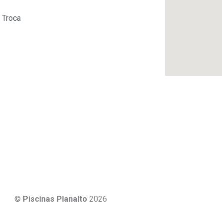
 Troca
©
Piscinas Planalto
2026