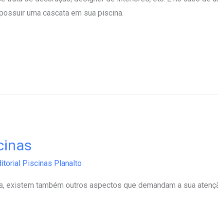
ossuir uma cascata em sua piscina.
cinas
itorial Piscinas Planalto
ina, existem também outros aspectos que demandam a sua atenç