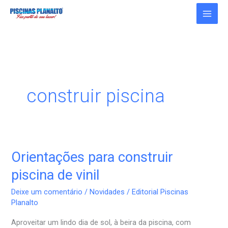
Ir
para
o
conteúdo
construir piscina
Orientações para construir
Orientações
para
piscina de vinil
construir
Deixe um comentário
/
Novidades
/
Editorial Piscinas
piscina
Planalto
de
Aproveitar um lindo dia de sol, à beira da piscina, com
vinil