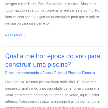
amigos e familiares. Este é o sonho de muitos. Mas nem
todo mundo sabe como começar a realizar este sonho. Por
isso vamos passar algumas orientações para que o pojeto
de sua piscina saia perfeito.
Read More »
Qual a melhor época do ano para
Qual
a
construir uma piscina?
melhor
Deixe um comentário
/
Dicas
/
Editorial Piscinas Planalto
época
do
Hoje em dia, ter uma piscina ficou mais fácil. Quando nos
ano
pegamos analisando a possibilidade de ter uma piscina em
para
casa, geralmente estamos na época do verão, aquele calor
construir
intenso. Nada como realizar um sonho e ainda contar com
uma