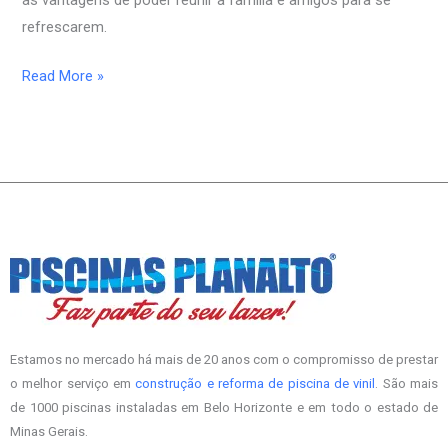
as vantagens de poder reunir a família e amigos para se
piscina?
refrescarem.
Read More »
Estamos no mercado há mais de 20 anos com o compromisso de prestar
o melhor serviço em
construção e reforma de piscina de vinil
. São mais
de 1000 piscinas instaladas em Belo Horizonte e em todo o estado de
Minas Gerais.