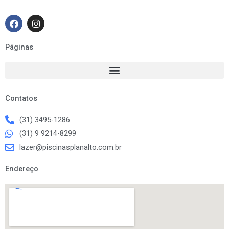
F
I
a
n
c
s
e
t
Páginas
b
a
o
g
o
r
k
a
m
Contatos
(31) 3495-1286
(31) 9 9214-8299
lazer@piscinasplanalto.com.br
Endereço