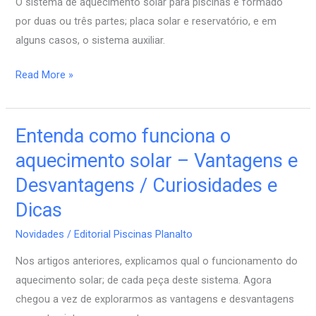
O sistema de aquecimento solar para piscinas é formado
–
por duas ou três partes; placa solar e reservatório, e em
Todos
alguns casos, o sistema auxiliar.
os
pontos
Read More »
Entenda como funciona o
Entenda
como
aquecimento solar – Vantagens e
funciona
Desvantagens / Curiosidades e
o
Dicas
aquecimento
solar
Novidades
/
Editorial Piscinas Planalto
–
Nos artigos anteriores, explicamos qual o funcionamento do
Vantagens
aquecimento solar; de cada peça deste sistema. Agora
e
chegou a vez de explorarmos as vantagens e desvantagens
Desvantagens