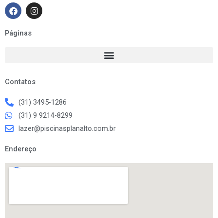
F
I
a
n
c
s
e
t
Páginas
b
a
o
g
o
r
k
a
m
Contatos
(31) 3495-1286
(31) 9 9214-8299
lazer@piscinasplanalto.com.br
Endereço