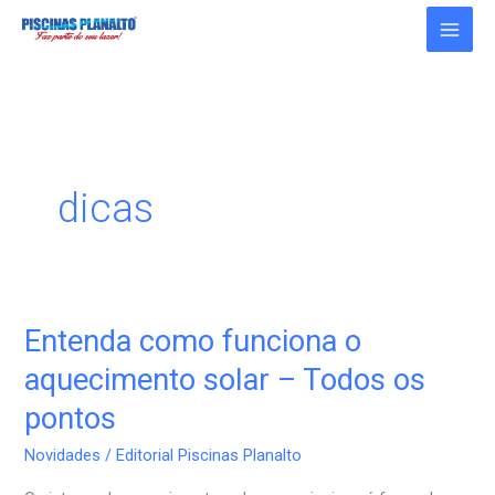
Ir
para
o
conteúdo
dicas
Entenda como funciona o
Entenda
como
aquecimento solar – Todos os
funciona
pontos
o
aquecimento
Novidades
/
Editorial Piscinas Planalto
solar