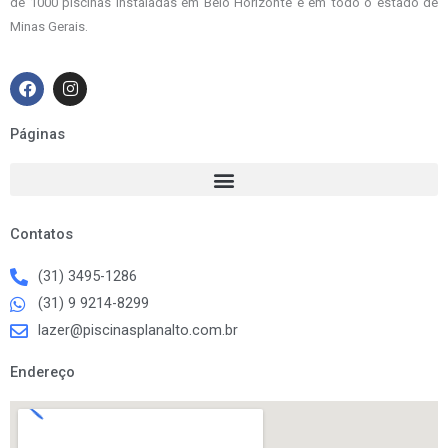
de 1000 piscinas instaladas em Belo Horizonte e em todo o estado de
Minas Gerais.
F
I
a
n
c
s
e
t
Páginas
b
a
o
g
o
r
k
a
m
Contatos
(31) 3495-1286
(31) 9 9214-8299
lazer@piscinasplanalto.com.br
Endereço