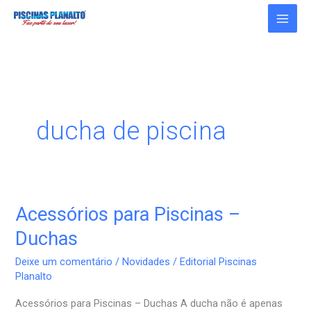
Ir
para
o
conteúdo
ducha de piscina
Acessórios para Piscinas –
Acessórios
para
Duchas
Piscinas
Deixe um comentário
/
Novidades
/
Editorial Piscinas
–
Planalto
Duchas
Acessórios para Piscinas – Duchas A ducha não é apenas