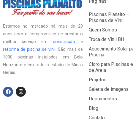
Páginas
Piscinas Planalto –
Piscinas de Vinil
Estamos no mercado há mais de 20
Quem Somos
anos com o compromisso de prestar o
Troca de Vinil BH
melhor serviço em
construção e
Aquecimento Solar p
reforma de piscina de vinil
. São mais de
Piscina
1000 piscinas instaladas em Belo
Cloro para Piscinas e
Horizonte e em todo o estado de Minas
de Areia
Gerais.
Projetos
F
I
Galeria de imagens
a
n
Depoimentos
c
s
e
t
Blog
b
a
o
g
Contato
o
r
k
a
m