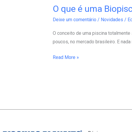
O que é uma Biopis
O
que
Deixe um comentário
/
Novidades
/
Ed
é
uma
O conceito de uma piscina totalmente
Biopiscina?
poucos, no mercado brasileiro. E nad
Read More »