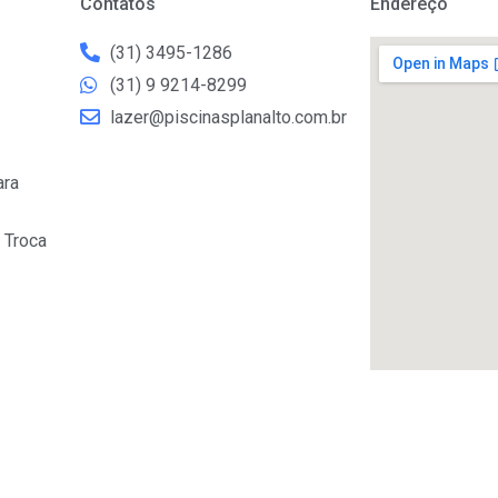
Contatos
Endereço
(31) 3495-1286
(31) 9 9214-8299
lazer@piscinasplanalto.com.br
ara
 Troca