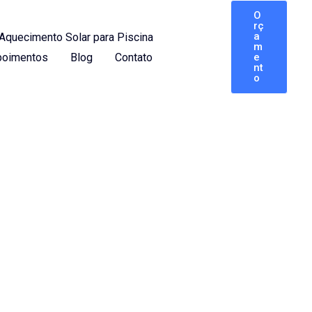
O
rç
a
Aquecimento Solar para Piscina
m
oimentos
Blog
Contato
e
nt
o