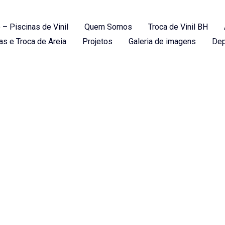
 – Piscinas de Vinil
Quem Somos
Troca de Vinil BH
as e Troca de Areia
Projetos
Galeria de imagens
Dep