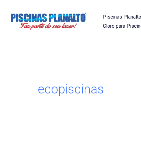
Ir
para
Piscinas Planalto
o
Cloro para Piscin
conteúdo
ecopiscinas