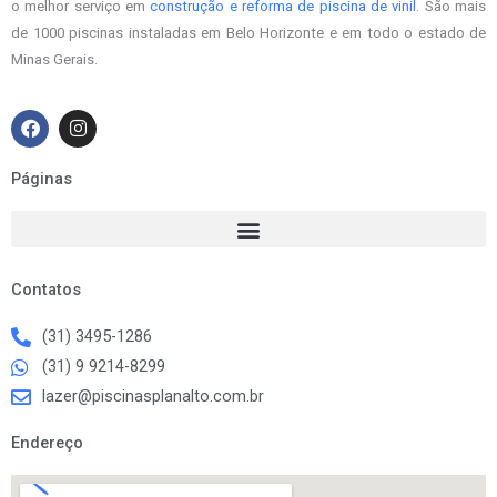
o melhor serviço em
construção e reforma de piscina de vinil
. São mais
de 1000 piscinas instaladas em Belo Horizonte e em todo o estado de
Minas Gerais.
F
I
a
n
c
s
e
t
Páginas
b
a
o
g
o
r
k
a
m
Contatos
(31) 3495-1286
(31) 9 9214-8299
lazer@piscinasplanalto.com.br
Endereço