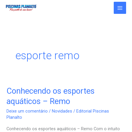
Ir
para
o
conteúdo
esporte remo
Conhecendo os esportes
Conhecendo
os
aquáticos – Remo
esportes
Deixe um comentário
/
Novidades
/
Editorial Piscinas
aquáticos
Planalto
–
Conhecendo os esportes aquáticos – Remo Com o intuito
Remo