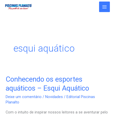
Ir
para
o
conteúdo
esqui aquático
Conhecendo os esportes
Conhecendo
os
aquáticos – Esqui Aquático
esportes
Deixe um comentário
/
Novidades
/
Editorial Piscinas
aquáticos
Planalto
–
Com o intuito de inspirar nossos leitores a se aventurar pelo
Esqui