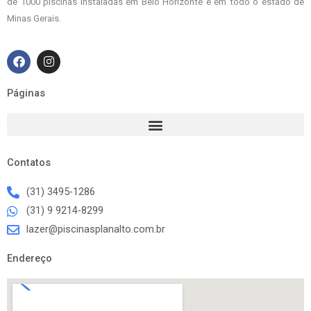
de 1000 piscinas instaladas em Belo Horizonte e em todo o estado de
Minas Gerais.
F
I
a
n
c
s
e
t
Páginas
b
a
o
g
o
r
k
a
m
Contatos
(31) 3495-1286
(31) 9 9214-8299
lazer@piscinasplanalto.com.br
Endereço