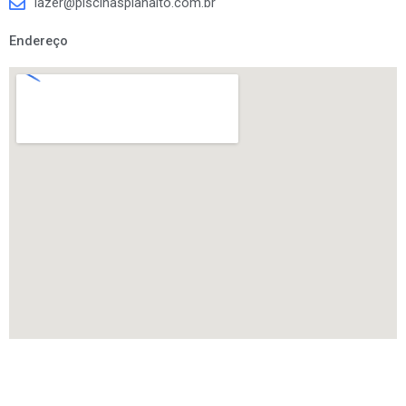
lazer@piscinasplanalto.com.br
Endereço