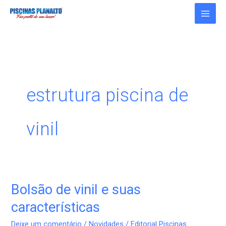
Ir
para
o
conteúdo
estrutura piscina de
vinil
Bolsão de vinil e suas
Bolsão
de
características
vinil
Deixe um comentário
/
Novidades
/
Editorial Piscinas