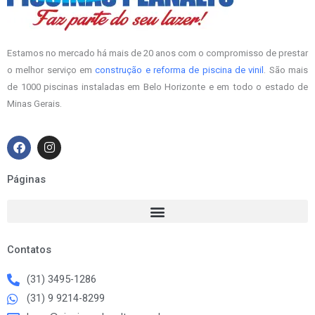
Estamos no mercado há mais de 20 anos com o compromisso de prestar
o melhor serviço em
construção e reforma de piscina de vinil
. São mais
de 1000 piscinas instaladas em Belo Horizonte e em todo o estado de
Minas Gerais.
F
I
a
n
c
s
e
t
Páginas
b
a
o
g
o
r
k
a
m
Contatos
(31) 3495-1286
(31) 9 9214-8299