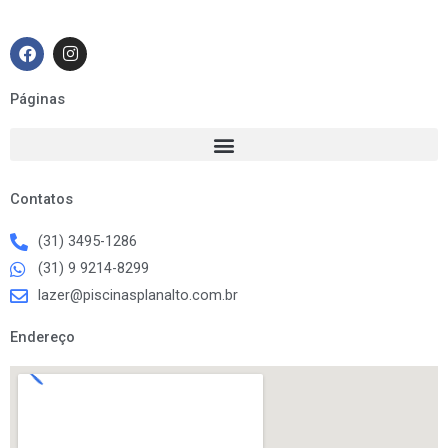
F
I
a
n
c
s
e
t
Páginas
b
a
o
g
o
r
k
a
m
Contatos
(31) 3495-1286
(31) 9 9214-8299
lazer@piscinasplanalto.com.br
Endereço