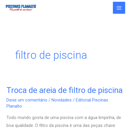
Ir
para
o
conteúdo
filtro de piscina
Troca de areia de filtro de piscina
Troca
de
Deixe um comentário
/
Novidades
/
Editorial Piscinas
areia
Planalto
de
Todo mundo gosta de uma piscina com a água limpinha, de
filtro
boa qualidade. O filtro da piscina é uma das peças chave
de