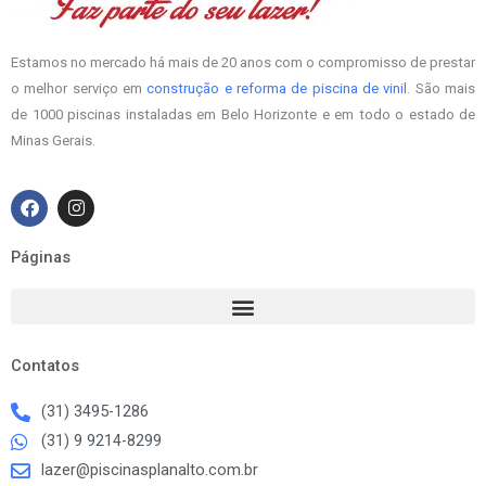
Estamos no mercado há mais de 20 anos com o compromisso de prestar
o melhor serviço em
construção e reforma de piscina de vinil
. São mais
de 1000 piscinas instaladas em Belo Horizonte e em todo o estado de
Minas Gerais.
F
I
a
n
c
s
e
t
Páginas
b
a
o
g
o
r
k
a
m
Contatos
(31) 3495-1286
(31) 9 9214-8299
lazer@piscinasplanalto.com.br