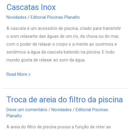
Cascatas Inox
Cascatas
Inox
Novidades
/
Editorial Piscinas Planalto
A cascata é um acessório de piscina, criado para transmitir
o som relaxante das águas de um rio, da chuva ou do mar,
com o poder de relaxar o corpo e a mente ao ouvirmos e
sentirmos a água da cascata batendo na piscina. E todo
mundo gosta de relaxar ao som da água.
Read More »
Troca de areia do filtro da piscina
Troca
de
Deixe um comentário
/
Novidades
/
Editorial Piscinas
areia
Planalto
do
A areia do filtro de piscina possui a função de reter as
filtro