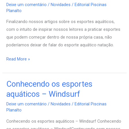
Deixe um comentário
/
Novidades
/
Editorial Piscinas
aquáticos
Planalto
–
Finalizando nossos artigos sobre os esportes aquáticos,
Natação
com o intuito de inspirar nossos leitores a praticar esportes
que podem começar dentro de nossa própria casa, não
poderíamos deixar de falar do esporte aquático natação.
Read More »
Conhecendo os esportes
Conhecendo
os
aquáticos – Windsurf
esportes
Deixe um comentário
/
Novidades
/
Editorial Piscinas
aquáticos
Planalto
–
Conhecendo os esportes aquáticos – Windsurf Conhecendo
Windsurf
os esportes aquáticos – WindsurfContinuando com nossos