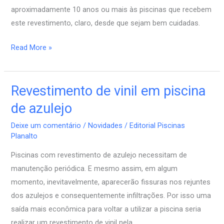
aproximadamente 10 anos ou mais às piscinas que recebem
este revestimento, claro, desde que sejam bem cuidadas.
Read More »
Revestimento de vinil em piscina
Revestimento
de
de azulejo
vinil
Deixe um comentário
/
Novidades
/
Editorial Piscinas
em
Planalto
piscina
Piscinas com revestimento de azulejo necessitam de
de
manutenção periódica. E mesmo assim, em algum
azulejo
momento, inevitavelmente, aparecerão fissuras nos rejuntes
dos azulejos e consequentemente infiltrações. Por isso uma
saída mais econômica para voltar a utilizar a piscina seria
realizar um revestimento de vinil nela.