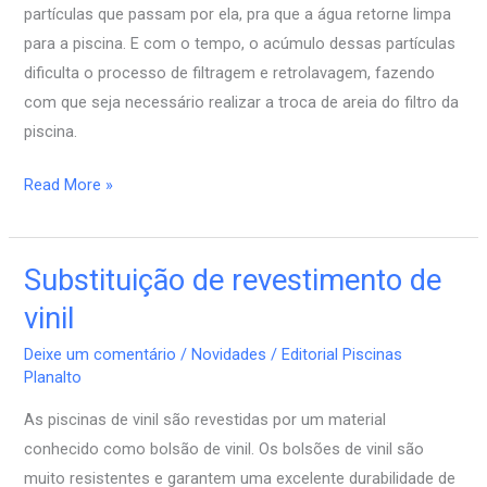
partículas que passam por ela, pra que a água retorne limpa
da
para a piscina. E com o tempo, o acúmulo dessas partículas
piscina
dificulta o processo de filtragem e retrolavagem, fazendo
com que seja necessário realizar a troca de areia do filtro da
piscina.
Read More »
Substituição de revestimento de
Substituição
de
vinil
revestimento
Deixe um comentário
/
Novidades
/
Editorial Piscinas
de
Planalto
vinil
As piscinas de vinil são revestidas por um material
conhecido como bolsão de vinil. Os bolsões de vinil são
muito resistentes e garantem uma excelente durabilidade de