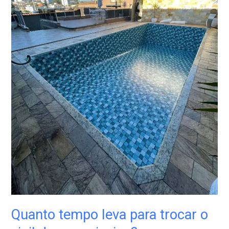
vinil
de
uma
piscina?
Quanto tempo leva para trocar o