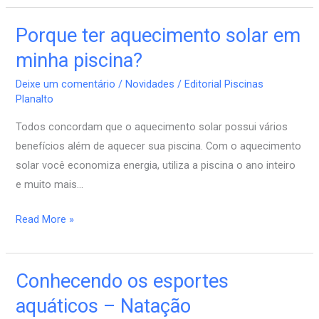
Porque ter aquecimento solar em
Porque
ter
minha piscina?
aquecimento
Deixe um comentário
/
Novidades
/
Editorial Piscinas
solar
Planalto
em
Todos concordam que o aquecimento solar possui vários
minha
benefícios além de aquecer sua piscina. Com o aquecimento
piscina?
solar você economiza energia, utiliza a piscina o ano inteiro
e muito mais…
Read More »
Conhecendo os esportes
Conhecendo
os
aquáticos – Natação
esportes