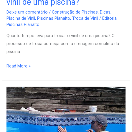
vinil de uma piscina?
Deixe um comentário
/
Construção de Piscinas
,
Dicas
,
Piscina de Vinil
,
Piscinas Planalto
,
Troca de Vinil
/
Editorial
Piscinas Planalto
Quanto tempo leva para trocar o vinil de uma piscina? O
processo de troca começa com a drenagem completa da
piscina
Read More »
Piscinas
de
Vinil:
O
Que
é,