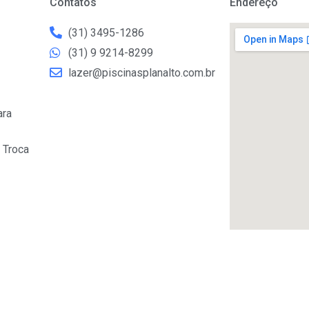
Contatos
Endereço
(31) 3495-1286
(31) 9 9214-8299
lazer@piscinasplanalto.com.br
ara
 Troca