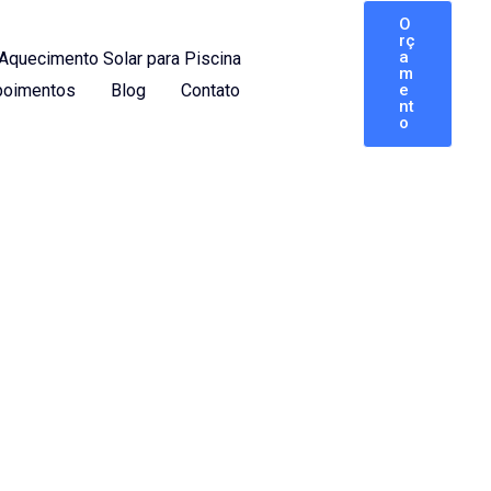
O
rç
a
Aquecimento Solar para Piscina
m
oimentos
Blog
Contato
e
nt
o