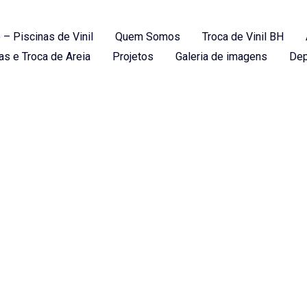
 – Piscinas de Vinil
Quem Somos
Troca de Vinil BH
as e Troca de Areia
Projetos
Galeria de imagens
Dep