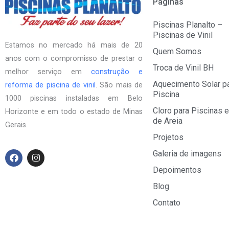
Páginas
Piscinas Planalto –
Piscinas de Vinil
Estamos no mercado há mais de 20
Quem Somos
anos com o compromisso de prestar o
Troca de Vinil BH
melhor serviço em
construção e
Aquecimento Solar p
reforma de piscina de vinil
. São mais de
Piscina
1000 piscinas instaladas em Belo
Cloro para Piscinas e
Horizonte e em todo o estado de Minas
de Areia
Gerais.
Projetos
F
I
Galeria de imagens
a
n
Depoimentos
c
s
e
t
Blog
b
a
o
g
Contato
o
r
k
a
m