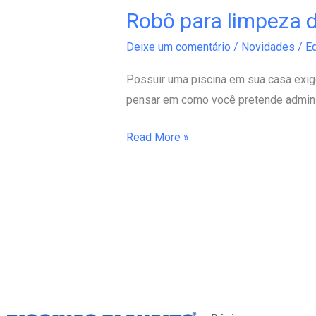
Robô para limpeza d
Robô
para
Deixe um comentário
/
Novidades
/
Ed
limpeza
de
Possuir uma piscina em sua casa exig
piscina
pensar em como você pretende adminis
Read More »