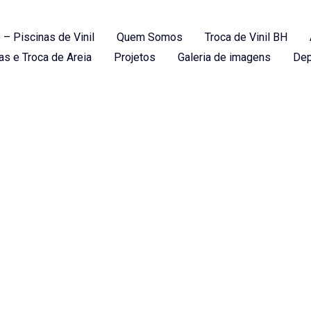
 – Piscinas de Vinil
Quem Somos
Troca de Vinil BH
as e Troca de Areia
Projetos
Galeria de imagens
Dep