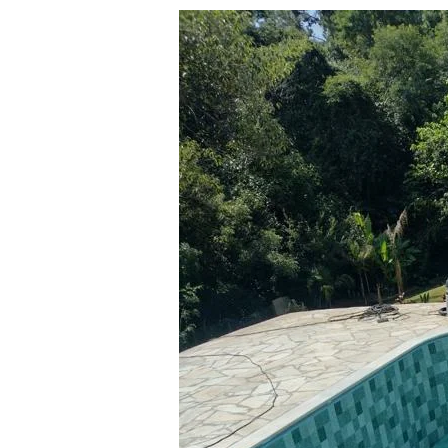
Limpeza
Eficiente:
Filtros
e
Bombas
para
Piscinas
Impecáveis