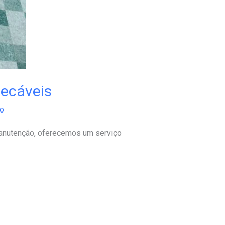
pecáveis
to
 manutenção, oferecemos um serviço