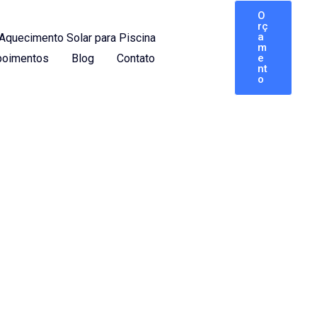
O
rç
a
Aquecimento Solar para Piscina
m
oimentos
Blog
Contato
e
nt
o