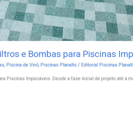
Filtros e Bombas para Piscinas Im
as
,
Piscina de Vinil
,
Piscinas Planalto
/
Editorial Piscinas Planal
ara Piscinas Impecáveis. Desde a fase inicial de projeto até a