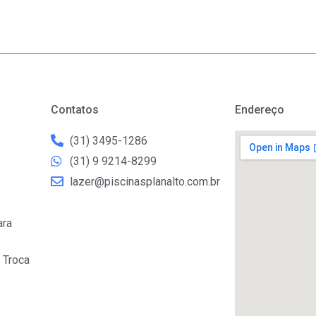
Contatos
Endereço
(31) 3495-1286
(31) 9 9214-8299
lazer@piscinasplanalto.com.br
ara
 Troca