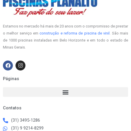
Estamos no mercado há mais de 20 anos com o compromisso de prestar
o melhor serviço em
construção e reforma de piscina de vinil
. São mais
de 1000 piscinas instaladas em Belo Horizonte e em todo o estado de
Minas Gerais.
F
I
a
n
c
s
e
t
Páginas
b
a
o
g
o
r
k
a
m
Contatos
(31) 3495-1286
(31) 9 9214-8299