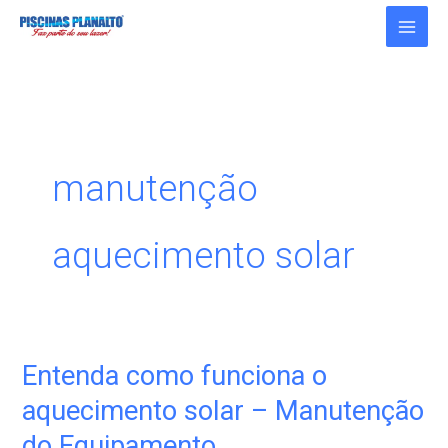
Ir
para
o
conteúdo
manutenção
aquecimento solar
Entenda como funciona o
Entenda
como
aquecimento solar – Manutenção
funciona
do Equipamento