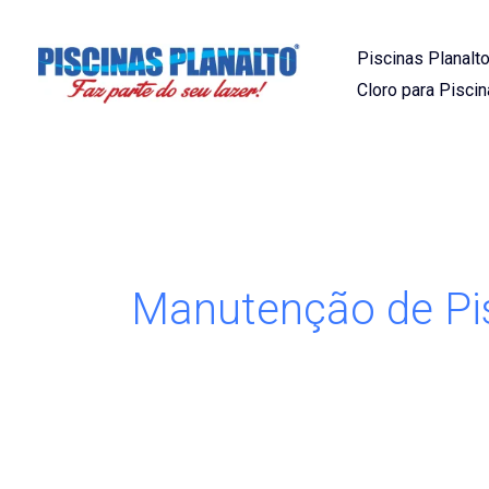
Ir
para
Piscinas Planalto
o
Cloro para Piscin
conteúdo
Manutenção de Pis