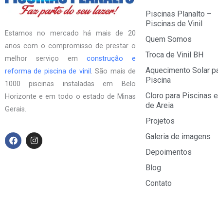
Piscinas Planalto –
Piscinas de Vinil
Estamos no mercado há mais de 20
Quem Somos
anos com o compromisso de prestar o
Troca de Vinil BH
melhor serviço em
construção e
Aquecimento Solar p
reforma de piscina de vinil
. São mais de
Piscina
1000 piscinas instaladas em Belo
Cloro para Piscinas e
Horizonte e em todo o estado de Minas
de Areia
Gerais.
Projetos
F
I
Galeria de imagens
a
n
Depoimentos
c
s
e
t
Blog
b
a
o
g
Contato
o
r
k
a
m