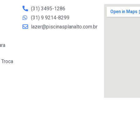
(31) 3495-1286
(31) 9 9214-8299
lazer@piscinasplanalto.com.br
ara
 Troca