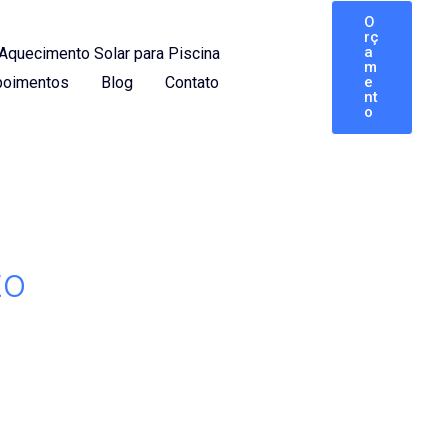
O
rç
a
Aquecimento Solar para Piscina
m
oimentos
Blog
Contato
e
nt
o
to