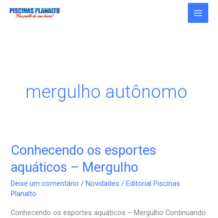
Ir
para
o
conteúdo
mergulho autônomo
Conhecendo os esportes
Conhecendo
os
aquáticos – Mergulho
esportes
Deixe um comentário
/
Novidades
/
Editorial Piscinas
aquáticos
Planalto
–
Conhecendo os esportes aquáticos – Mergulho Continuando
Mergulho