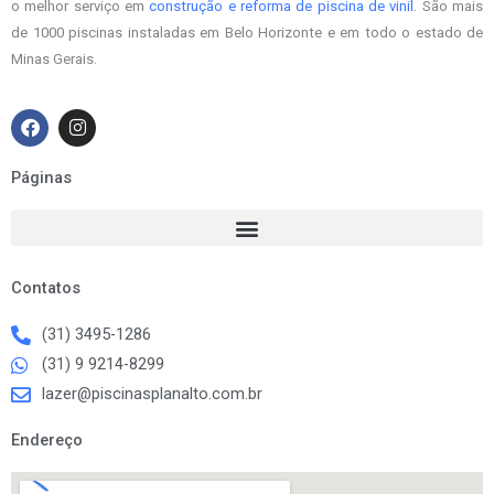
o melhor serviço em
construção e reforma de piscina de vinil
. São mais
de 1000 piscinas instaladas em Belo Horizonte e em todo o estado de
Minas Gerais.
F
I
a
n
c
s
e
t
Páginas
b
a
o
g
o
r
k
a
m
Contatos
(31) 3495-1286
(31) 9 9214-8299
lazer@piscinasplanalto.com.br
Endereço