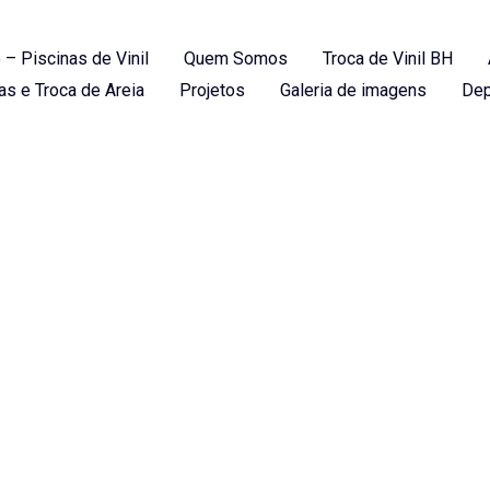
 – Piscinas de Vinil
Quem Somos
Troca de Vinil BH
as e Troca de Areia
Projetos
Galeria de imagens
Dep