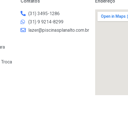
Contatos
Endereço
(31) 3495-1286
(31) 9 9214-8299
lazer@piscinasplanalto.com.br
ara
 Troca