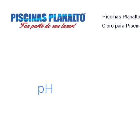
Ir
para
Piscinas Planalto
o
Cloro para Piscin
conteúdo
pH