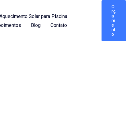
O
rç
a
Aquecimento Solar para Piscina
m
oimentos
Blog
Contato
e
nt
o