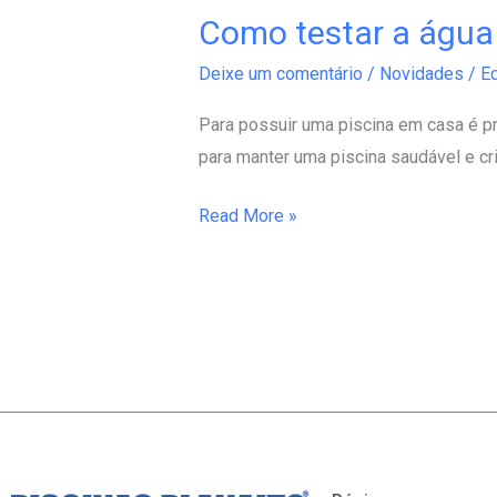
Como testar a água 
Como
testar
Deixe um comentário
/
Novidades
/
Ed
a
água
Para possuir uma piscina em casa é p
da
para manter uma piscina saudável e cri
piscina?
Read More »