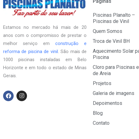
Páginas
Piscinas Planalto –
Piscinas de Vinil
Estamos no mercado há mais de 20
Quem Somos
anos com o compromisso de prestar o
Troca de Vinil BH
melhor serviço em
construção e
Aquecimento Solar p
reforma de piscina de vinil
. São mais de
Piscina
1000 piscinas instaladas em Belo
Cloro para Piscinas e
Horizonte e em todo o estado de Minas
de Areia
Gerais.
Projetos
F
I
Galeria de imagens
a
n
Depoimentos
c
s
e
t
Blog
b
a
o
g
Contato
o
r
k
a
m