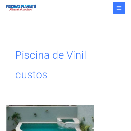
Ir
para
o
conteúdo
Piscina de Vinil
custos
Custo
da
Piscina