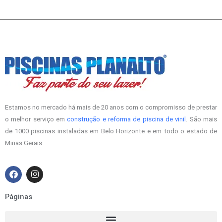
Estamos no mercado há mais de 20 anos com o compromisso de prestar
o melhor serviço em
construção e reforma de piscina de vinil
. São mais
de 1000 piscinas instaladas em Belo Horizonte e em todo o estado de
Minas Gerais.
F
I
a
n
c
s
e
t
Páginas
b
a
o
g
o
r