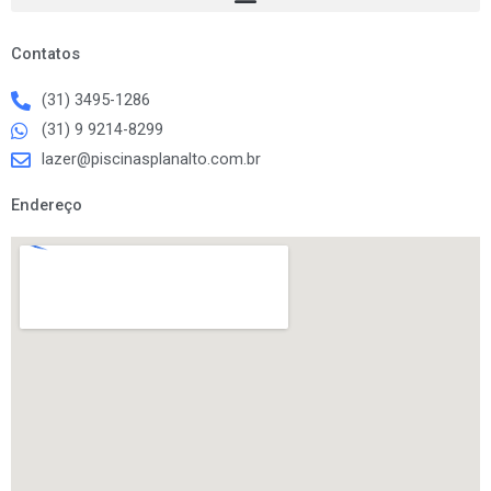
k
a
m
Contatos
(31) 3495-1286
(31) 9 9214-8299
lazer@piscinasplanalto.com.br
Endereço