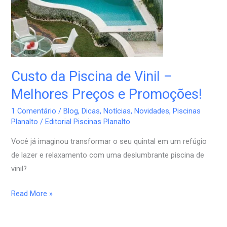
de
Vinil
–
Melhores
Preços
e
Custo da Piscina de Vinil –
Promoções!
Melhores Preços e Promoções!
1 Comentário
/
Blog
,
Dicas
,
Notícias
,
Novidades
,
Piscinas
Planalto
/
Editorial Piscinas Planalto
Você já imaginou transformar o seu quintal em um refúgio
de lazer e relaxamento com uma deslumbrante piscina de
vinil?
Read More »