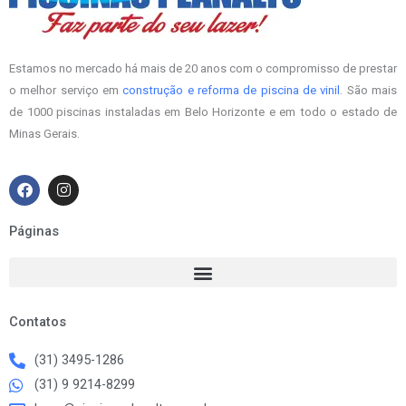
Estamos no mercado há mais de 20 anos com o compromisso de prestar
o melhor serviço em
construção e reforma de piscina de vinil
. São mais
de 1000 piscinas instaladas em Belo Horizonte e em todo o estado de
Minas Gerais.
F
I
a
n
c
s
e
t
Páginas
b
a
o
g
o
r
k
a
m
Contatos
(31) 3495-1286
(31) 9 9214-8299