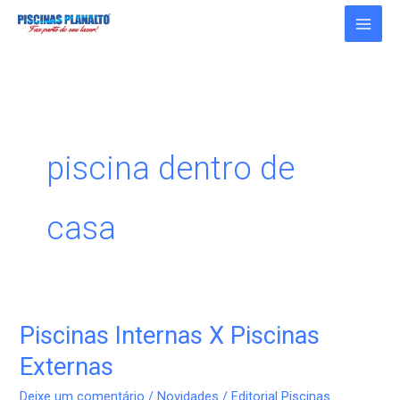
Ir
para
o
conteúdo
piscina dentro de
casa
Piscinas Internas X Piscinas
Piscinas
Internas
Externas
X
Deixe um comentário
/
Novidades
/
Editorial Piscinas