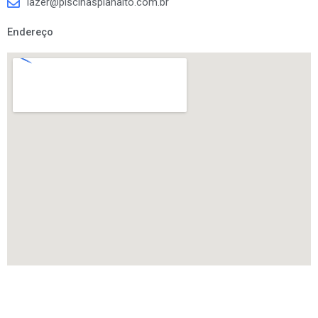
lazer@piscinasplanalto.com.br
Endereço