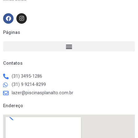
F
I
a
n
c
s
e
t
Páginas
b
a
o
g
o
r
k
a
m
Contatos
(31) 3495-1286
(31) 9 9214-8299
lazer@piscinasplanalto.com.br
Endereço