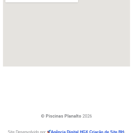
©
Piscinas Planalto
2026
Site Desenvolvido por:
Agência Digital HGX Criação de Site BH
•