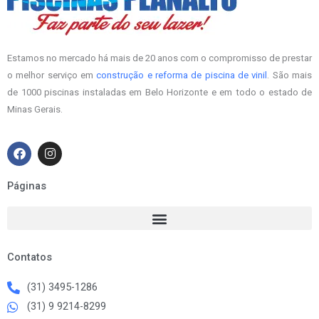
Estamos no mercado há mais de 20 anos com o compromisso de prestar
o melhor serviço em
construção e reforma de piscina de vinil
. São mais
de 1000 piscinas instaladas em Belo Horizonte e em todo o estado de
Minas Gerais.
F
I
a
n
c
s
e
t
Páginas
b
a
o
g
o
r
k
a
m
Contatos
(31) 3495-1286
(31) 9 9214-8299