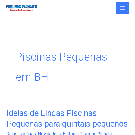
Ir
para
o
conteúdo
Piscinas Pequenas
em BH
Ideias de Lindas Piscinas
Ideias
de
Pequenas para quintais pequenos
Lindas
Dicas
,
Notícias
,
Novidades
/
Editorial Piscinas Planalto