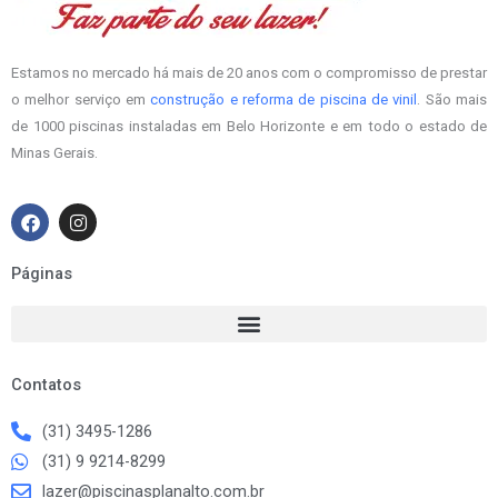
Estamos no mercado há mais de 20 anos com o compromisso de prestar
o melhor serviço em
construção e reforma de piscina de vinil
. São mais
de 1000 piscinas instaladas em Belo Horizonte e em todo o estado de
Minas Gerais.
F
I
a
n
c
s
e
t
Páginas
b
a
o
g
o
r
k
a
m
Contatos
(31) 3495-1286
(31) 9 9214-8299
lazer@piscinasplanalto.com.br