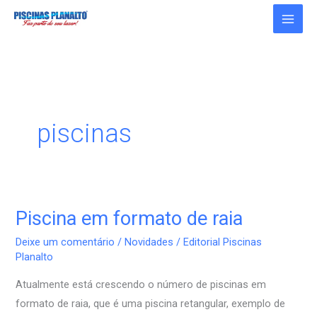
Ir
para
o
conteúdo
piscinas
Piscina em formato de raia
Piscina
em
Deixe um comentário
/
Novidades
/
Editorial Piscinas
formato
Planalto
de
Atualmente está crescendo o número de piscinas em
raia
formato de raia, que é uma piscina retangular, exemplo de