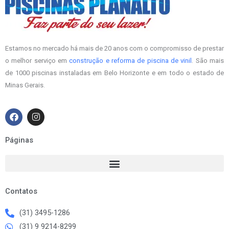
Estamos no mercado há mais de 20 anos com o compromisso de prestar
o melhor serviço em
construção e reforma de piscina de vinil
. São mais
de 1000 piscinas instaladas em Belo Horizonte e em todo o estado de
Minas Gerais.
F
I
a
n
c
s
e
t
Páginas
b
a
o
g
o
r
k
a
m
Contatos
(31) 3495-1286
(31) 9 9214-8299