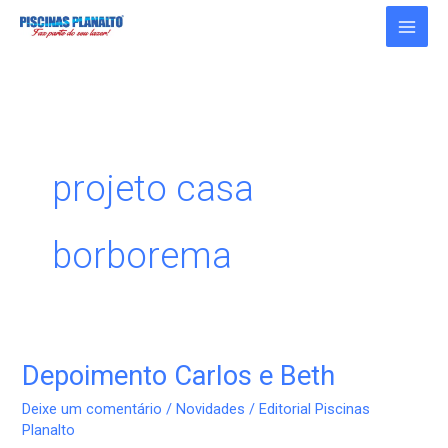
Ir
para
o
conteúdo
projeto casa
borborema
Depoimento Carlos e Beth
Depoimento
Carlos
Deixe um comentário
/
Novidades
/
Editorial Piscinas
e
Planalto