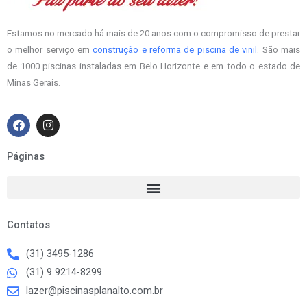
Estamos no mercado há mais de 20 anos com o compromisso de prestar
o melhor serviço em
construção e reforma de piscina de vinil
. São mais
de 1000 piscinas instaladas em Belo Horizonte e em todo o estado de
Minas Gerais.
F
I
a
n
c
s
e
t
Páginas
b
a
o
g
o
r
k
a
m
Contatos
(31) 3495-1286
(31) 9 9214-8299
lazer@piscinasplanalto.com.br