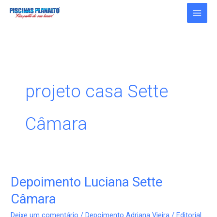
Ir
para
o
conteúdo
projeto casa Sette
Câmara
Depoimento Luciana Sette
Depoimento
Luciana
Câmara
Sette
Deixe um comentário
/
Depoimento Adriana Vieira
/
Editorial