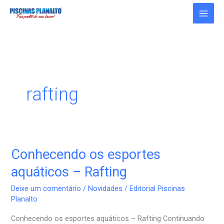
Ir
para
o
conteúdo
rafting
Conhecendo os esportes
Conhecendo
os
aquáticos – Rafting
esportes
Deixe um comentário
/
Novidades
/
Editorial Piscinas
aquáticos
Planalto
–
Conhecendo os esportes aquáticos – Rafting Continuando
Rafting