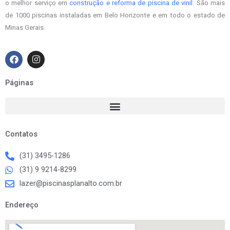
o melhor serviço em
construção e reforma de piscina de vinil
. São mais
de 1000 piscinas instaladas em Belo Horizonte e em todo o estado de
Minas Gerais.
F
I
a
n
c
s
e
t
Páginas
b
a
o
g
o
r
k
a
m
Contatos
(31) 3495-1286
(31) 9 9214-8299
lazer@piscinasplanalto.com.br
Endereço