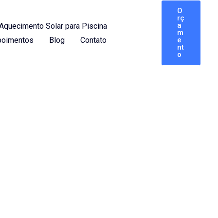
O
rç
a
Aquecimento Solar para Piscina
m
oimentos
Blog
Contato
e
nt
o