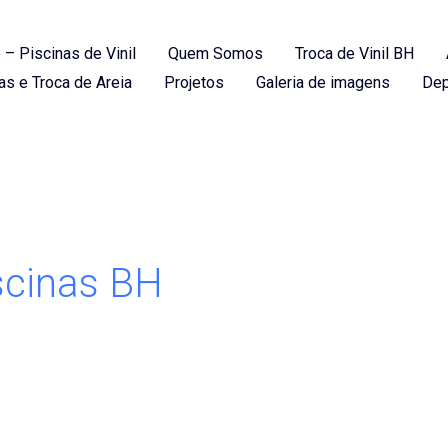
 – Piscinas de Vinil
Quem Somos
Troca de Vinil BH
as e Troca de Areia
Projetos
Galeria de imagens
Dep
scinas BH