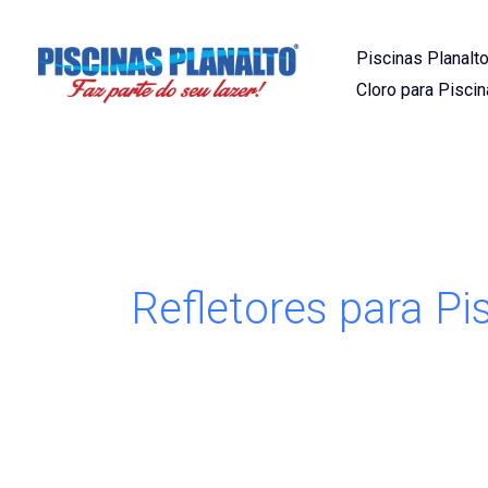
Ir
para
Piscinas Planalto
o
Cloro para Piscin
conteúdo
Refletores para Pi