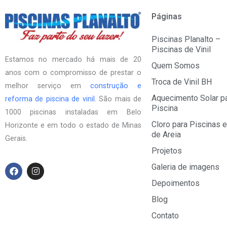
Páginas
Piscinas Planalto –
Piscinas de Vinil
Estamos no mercado há mais de 20
Quem Somos
anos com o compromisso de prestar o
Troca de Vinil BH
melhor serviço em
construção e
Aquecimento Solar p
reforma de piscina de vinil
. São mais de
Piscina
1000 piscinas instaladas em Belo
Cloro para Piscinas e
Horizonte e em todo o estado de Minas
de Areia
Gerais.
Projetos
F
I
Galeria de imagens
a
n
Depoimentos
c
s
e
t
Blog
b
a
o
g
Contato
o
r
k
a