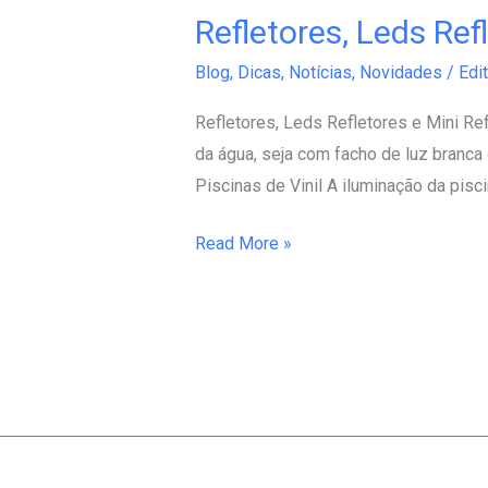
Refletores, Leds Ref
Refletores,
Leds
Blog
,
Dicas
,
Notícias
,
Novidades
/
Edit
Refletores
e
Refletores, Leds Refletores e Mini Ref
Mini
da água, seja com facho de luz branc
Refletores
Piscinas de Vinil A iluminação da pisc
para
Read More »
Piscinas