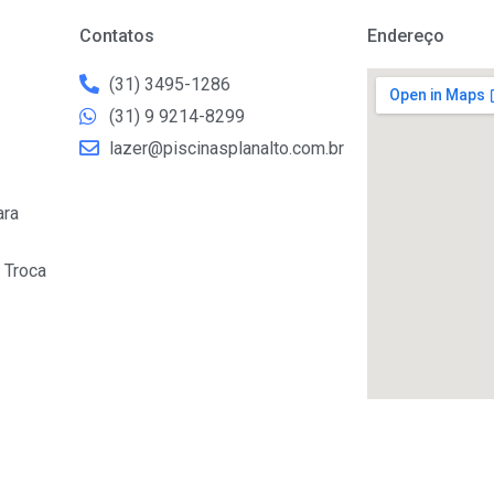
Contatos
Endereço
(31) 3495-1286
(31) 9 9214-8299
lazer@piscinasplanalto.com.br
ara
 Troca