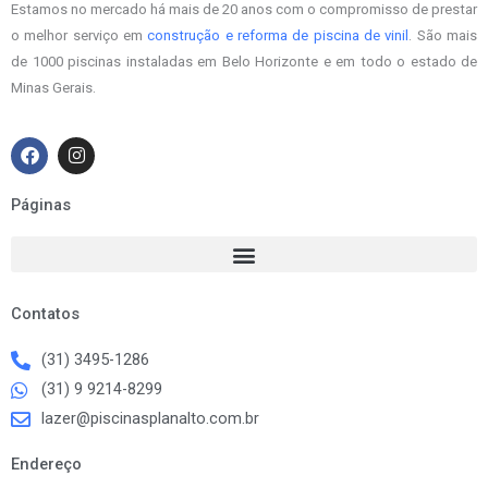
Estamos no mercado há mais de 20 anos com o compromisso de prestar
o melhor serviço em
construção e reforma de piscina de vinil
. São mais
de 1000 piscinas instaladas em Belo Horizonte e em todo o estado de
Minas Gerais.
F
I
a
n
c
s
e
t
Páginas
b
a
o
g
o
r
k
a
m
Contatos
(31) 3495-1286
(31) 9 9214-8299
lazer@piscinasplanalto.com.br
Endereço