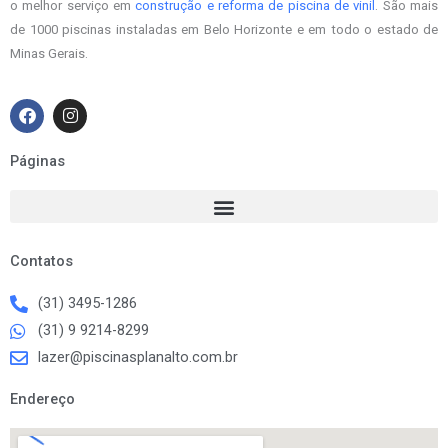
o melhor serviço em
construção e reforma de piscina de vinil
. São mais
de 1000 piscinas instaladas em Belo Horizonte e em todo o estado de
Minas Gerais.
F
I
a
n
c
s
e
t
Páginas
b
a
o
g
o
r
k
a
m
Contatos
(31) 3495-1286
(31) 9 9214-8299
lazer@piscinasplanalto.com.br
Endereço