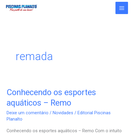
Ir
para
o
conteúdo
remada
Conhecendo os esportes
Conhecendo
os
aquáticos – Remo
esportes
Deixe um comentário
/
Novidades
/
Editorial Piscinas
aquáticos
Planalto
–
Conhecendo os esportes aquáticos – Remo Com o intuito
Remo