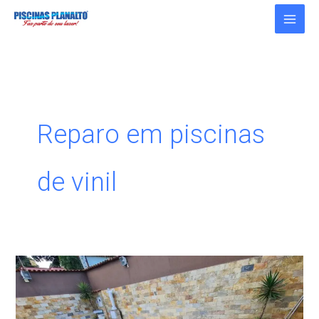
Ir
para
o
conteúdo
Reparo em piscinas
de vinil
Qual
é
o