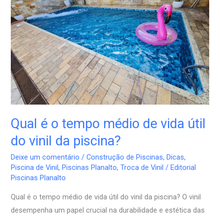
tempo
médio
de
vida
útil
do
vinil
da
piscina?
Qual é o tempo médio de vida útil
do vinil da piscina?
Deixe um comentário
/
Construção de Piscinas
,
Dicas
,
Piscina de Vinil
,
Piscinas Planalto
,
Troca de Vinil
/
Editorial
Piscinas Planalto
Qual é o tempo médio de vida útil do vinil da piscina? O vinil
desempenha um papel crucial na durabilidade e estética das