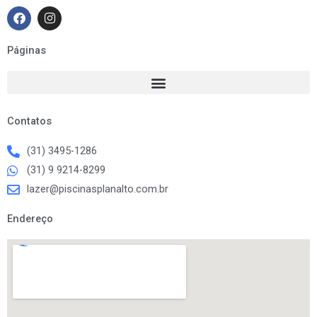
F
I
a
n
c
s
e
t
Páginas
b
a
o
g
o
r
k
a
m
Contatos
(31) 3495-1286
(31) 9 9214-8299
lazer@piscinasplanalto.com.br
Endereço