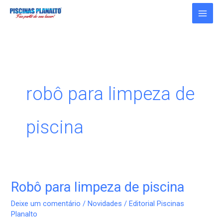
Ir
para
o
conteúdo
robô para limpeza de
piscina
Robô para limpeza de piscina
Robô
para
Deixe um comentário
/
Novidades
/
Editorial Piscinas
limpeza
Planalto