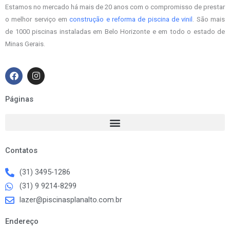
Estamos no mercado há mais de 20 anos com o compromisso de prestar
o melhor serviço em
construção e reforma de piscina de vinil
. São mais
de 1000 piscinas instaladas em Belo Horizonte e em todo o estado de
Minas Gerais.
F
I
a
n
c
s
e
t
Páginas
b
a
o
g
o
r
k
a
m
Contatos
(31) 3495-1286
(31) 9 9214-8299
lazer@piscinasplanalto.com.br
Endereço