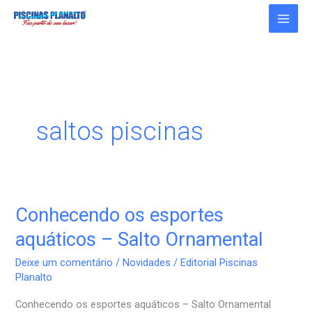
Ir
para
o
conteúdo
saltos piscinas
Conhecendo os esportes
Conhecendo
os
aquáticos – Salto Ornamental
esportes
Deixe um comentário
/
Novidades
/
Editorial Piscinas
aquáticos
Planalto
–
Conhecendo os esportes aquáticos – Salto Ornamental
Salto