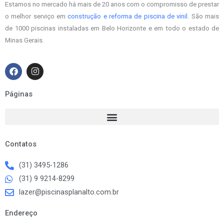
Estamos no mercado há mais de 20 anos com o compromisso de prestar
o melhor serviço em
construção e reforma de piscina de vinil
. São mais
de 1000 piscinas instaladas em Belo Horizonte e em todo o estado de
Minas Gerais.
F
I
a
n
c
s
e
t
Páginas
b
a
o
g
o
r
k
a
m
Contatos
(31) 3495-1286
(31) 9 9214-8299
lazer@piscinasplanalto.com.br
Endereço