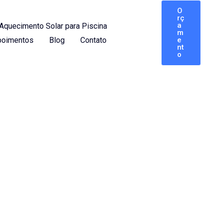
O
rç
a
Aquecimento Solar para Piscina
m
oimentos
Blog
Contato
e
nt
o