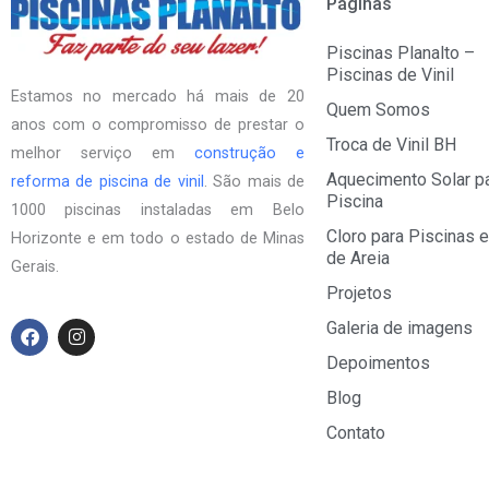
Páginas
Piscinas Planalto –
Piscinas de Vinil
Estamos no mercado há mais de 20
Quem Somos
anos com o compromisso de prestar o
Troca de Vinil BH
melhor serviço em
construção e
Aquecimento Solar p
reforma de piscina de vinil
. São mais de
Piscina
1000 piscinas instaladas em Belo
Cloro para Piscinas e
Horizonte e em todo o estado de Minas
de Areia
Gerais.
Projetos
F
I
Galeria de imagens
a
n
Depoimentos
c
s
e
t
Blog
b
a
o
g
Contato
o
r
k
a
m