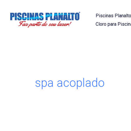
Ir
para
Piscinas Planalto
o
Cloro para Piscin
conteúdo
spa acoplado