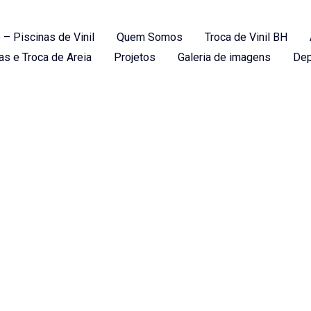
 – Piscinas de Vinil
Quem Somos
Troca de Vinil BH
as e Troca de Areia
Projetos
Galeria de imagens
Dep