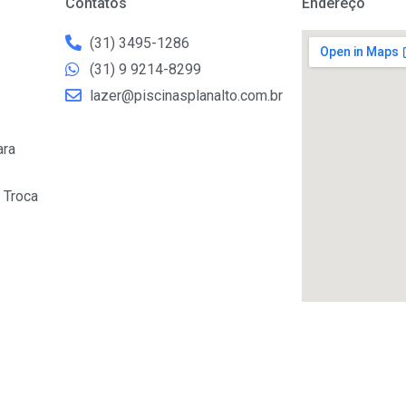
Contatos
Endereço
(31) 3495-1286
(31) 9 9214-8299
lazer@piscinasplanalto.com.br
ara
 Troca