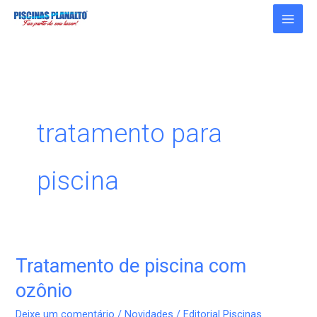
Ir
para
o
conteúdo
tratamento para
piscina
Tratamento de piscina com
Tratamento
de
ozônio
piscina
Deixe um comentário
/
Novidades
/
Editorial Piscinas