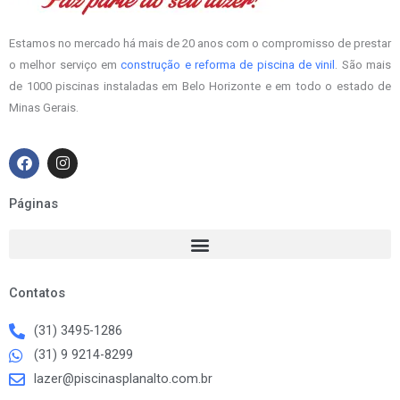
Estamos no mercado há mais de 20 anos com o compromisso de prestar
o melhor serviço em
construção e reforma de piscina de vinil
. São mais
de 1000 piscinas instaladas em Belo Horizonte e em todo o estado de
Minas Gerais.
F
I
a
n
c
s
e
t
Páginas
b
a
o
g
o
r
k
a
m
Contatos
(31) 3495-1286
(31) 9 9214-8299
lazer@piscinasplanalto.com.br