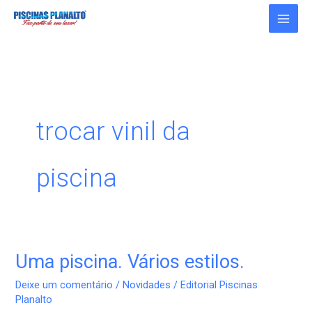
Ir
para
o
conteúdo
trocar vinil da
piscina
Uma piscina. Vários estilos.
Uma
piscina.
Deixe um comentário
/
Novidades
/
Editorial Piscinas
Vários
Planalto