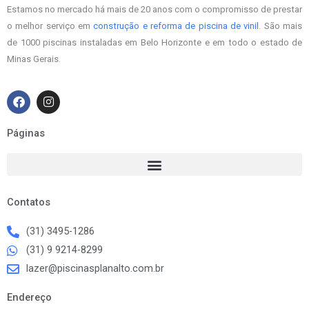
Estamos no mercado há mais de 20 anos com o compromisso de prestar
o melhor serviço em
construção e reforma de piscina de vinil
. São mais
de 1000 piscinas instaladas em Belo Horizonte e em todo o estado de
Minas Gerais.
F
I
a
n
c
s
e
t
Páginas
b
a
o
g
o
r
k
a
m
Contatos
(31) 3495-1286
(31) 9 9214-8299
lazer@piscinasplanalto.com.br
Endereço