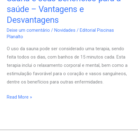
e
saúde – Vantagens e
seus
Desvantagens
benefícios
para
Deixe um comentário
/
Novidades
/
Editorial Piscinas
Planalto
a
saúde
O uso da sauna pode ser considerado uma terapia, sendo
–
feita todos os dias, com banhos de 15 minutos cada. Esta
Vantagens
terapia inclui o relaxamento corporal e mental, bem como a
e
estimulação favorável para o coração e vasos sanguíneos,
Desvantagens
dentre os benefícios para outras enfermidades.
Read More »