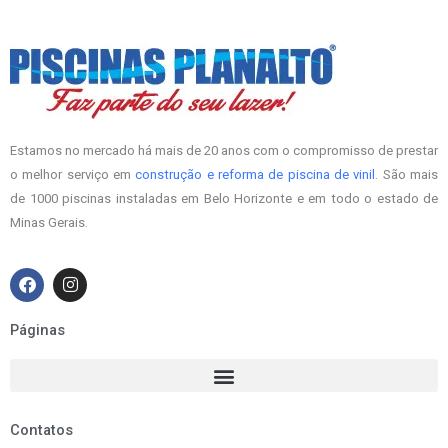
Estamos no mercado há mais de 20 anos com o compromisso de prestar
o melhor serviço em
construção e reforma de piscina de vinil
. São mais
de 1000 piscinas instaladas em Belo Horizonte e em todo o estado de
Minas Gerais.
F
I
a
n
c
s
e
t
Páginas
b
a
o
g
o
r
k
a
m
Contatos