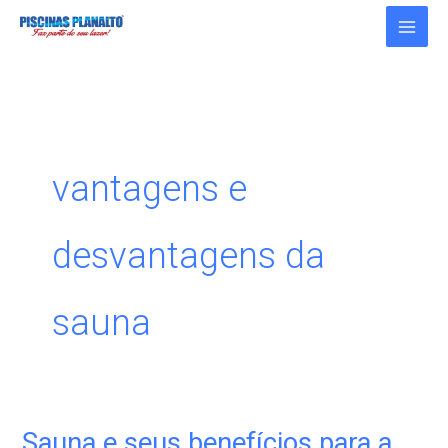
Ir
para
o
conteúdo
vantagens e
desvantagens da
sauna
Sauna e seus benefícios para a
Sauna