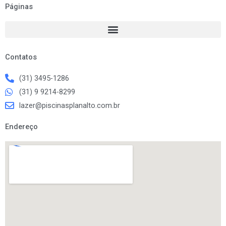
e
t
Páginas
b
a
o
g
o
r
k
a
m
Contatos
(31) 3495-1286
(31) 9 9214-8299
lazer@piscinasplanalto.com.br
Endereço