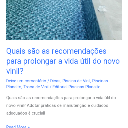
a
vida
útil
do
novo
vinil?
Quais são as recomendações
para prolongar a vida útil do novo
vinil?
Deixe um comentário
/
Dicas
,
Piscina de Vinil
,
Piscinas
Planalto
,
Troca de Vinil
/
Editorial Piscinas Planalto
Quais são as recomendações para prolongar a vida útil do
novo vinil? Adotar práticas de manutenção e cuidados
adequados é crucial!
Read More »